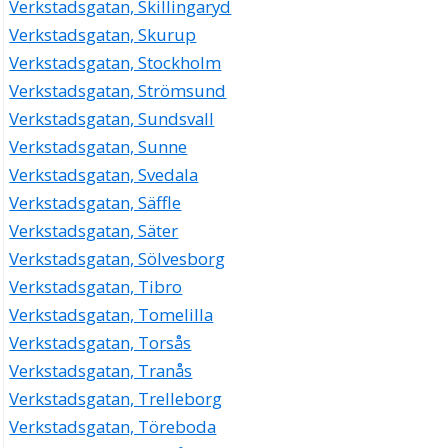
Verkstadsgatan, Skillingaryd
Johan Olof Tesséus
Verkstadsgatan, Skurup
018-137755
Verkstadsgatan 8, 75323 Uppsala
Verkstadsgatan, Stockholm
Koppla El & Larm i Uppland AB
Verkstadsgatan, Strömsund
Stig Vilhelm Jansson
Verkstadsgatan, Sundsvall
018-341504
Verkstadsgatan, Sunne
Verkstadsgatan 8, 75323 Uppsala
Verkstadsgatan, Svedala
MP Kreativ Teknik i Uppsala AB
Verkstadsgatan, Säffle
Bo Marcus Persson
018-102211
Verkstadsgatan, Säter
Verkstadsgatan 8, 75323 Uppsala
Verkstadsgatan, Sölvesborg
Nordwind AB
Verkstadsgatan, Tibro
Per Båth
Verkstadsgatan, Tomelilla
018-121116
Verkstadsgatan, Torsås
Verkstadsgatan 8, 75323 Uppsala
Verkstadsgatan, Tranås
Måleritekniska Byrån i Svealand AB
Verkstadsgatan, Trelleborg
Sten Ronny Granqvist
018-127970
Verkstadsgatan, Töreboda
Verkstadsgatan 8 1tr, 75323 Uppsala