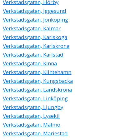
Verkstadsgatan, Hörby
018-293535
Verkstadsgatan 4, 75323 Uppsala
Verkstadsgatan, Iggesund
Roncord AB
Verkstadsgatan, Jönköping
Sven Gunnar Christoffer Andersson
Verkstadsgatan, Kalmar
018-501060
Verkstadsgatan, Karlskoga
Verkstadsgatan 4, 75323 Uppsala
Verkstadsgatan, Karlskrona
Taxi E4 AB
Verkstadsgatan, Karlstad
Salem Kalil Hassan Alshaair
Verkstadsgatan, Kinna
018-151519
Verkstadsgatan 4, 75323 Uppsala
Verkstadsgatan, Klintehamn
Uppsala Biltjänst Mohamad HB
Verkstadsgatan, Kungsbacka
018-714270
Verkstadsgatan, Landskrona
Verkstadsgatan 7, 75323 Uppsala
Verkstadsgatan, Linköping
Uppsala Biltjänst AB
Verkstadsgatan, Ljungby
Mohammad Ghazi Mohamad
Verkstadsgatan, Lysekil
Verkstadsgatan 7, 75323 Uppsala
Verkstadsgatan, Malmö
Wennmans Bilplåt i Uppsala AB
Verkstadsgatan, Mariestad