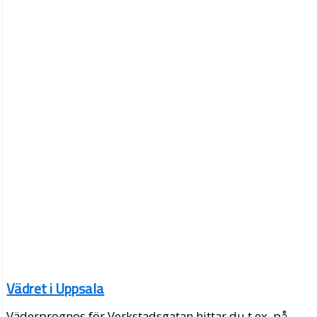
Vädret i Uppsala
Väderprognos för Verkstadsgatan hittar du t.ex. på