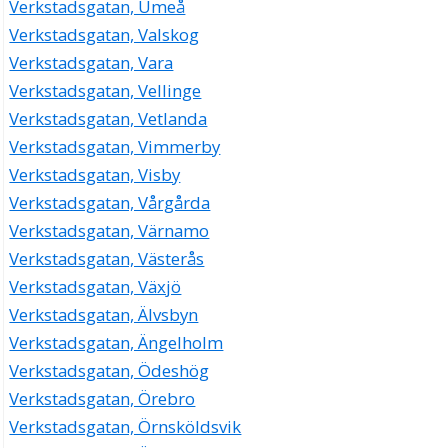
Verkstadsgatan, Umeå
JS Budcenter HB
Verkstadsgatan, Valskog
018-240020
Verkstadsgatan, Vara
Verkstadsgatan 8 Bv, 75323 Uppsala
Verkstadsgatan, Vellinge
Maicon AB
Verkstadsgatan, Vetlanda
Monica Karina Olsson
018-254070
Verkstadsgatan, Vimmerby
Verkstadsgatan 8 Bv, 75323 Uppsala
Verkstadsgatan, Visby
Libro Stålteknik AB
Verkstadsgatan, Vårgårda
Lennart Åke Ling
Verkstadsgatan, Värnamo
018-695307
Verkstadsgatan 9, 75323 Uppsala
Verkstadsgatan, Västerås
Verkstadsgatan, Växjö
Verkstadsgatan, Älvsbyn
Verkstadsgatan, Ängelholm
Verkstadsgatan, Ödeshög
Verkstadsgatan, Örebro
Verkstadsgatan, Örnsköldsvik