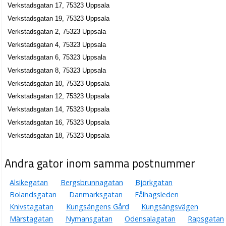
Martin Amarillo
Verkstadsgatan 17, 75323 Uppsala
Verkstadsgatan 2, 75323 Uppsala
Verkstadsgatan 19, 75323 Uppsala
Verkstadsgatan 2, 75323 Uppsala
Tecab Ytskyddsprodukter AB
Verkstadsgatan 4, 75323 Uppsala
Dick Åke Tommy Ahlström
Verkstadsgatan 6, 75323 Uppsala
018-122355
Verkstadsgatan 2, 75323 Uppsala
Verkstadsgatan 8, 75323 Uppsala
Verkstadsgatan 10, 75323 Uppsala
Ifix trading AB
Verkstadsgatan 12, 75323 Uppsala
Curt Marcus Flink
Verkstadsgatan 14, 75323 Uppsala
018-520435
Verkstadsgatan 2 A, 75323 Uppsala
Verkstadsgatan 16, 75323 Uppsala
Henriks Fasad & Kakel
Verkstadsgatan 18, 75323 Uppsala
Henrik Carl-Axel Ruhngård
Andra gator inom samma postnummer
Verkstadsgatan 2 B, 75323 Uppsala
Alsikegatan
Bergsbrunnagatan
Björkgatan
Engbergs Måleri i Uppsala AB
Bolandsgatan
Danmarksgatan
Fålhagsleden
Kenneth Engberg
Knivstagatan
Kungsängens Gård
Kungsängsvägen
018-121200
Verkstadsgatan 2 B, 75323 Uppsala
Märstagatan
Nymansgatan
Odensalagatan
Rapsgatan