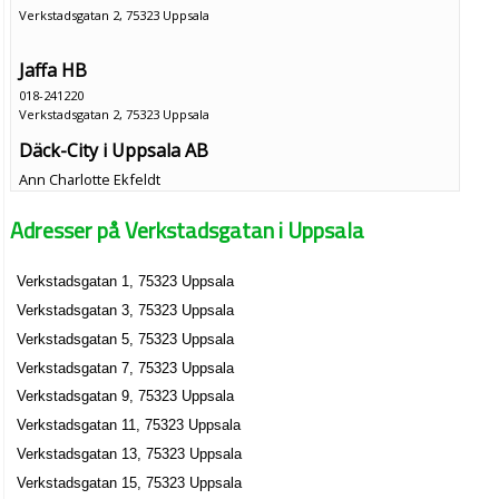
Verkstadsgatan 2, 75323 Uppsala
Jaffa HB
018-241220
Verkstadsgatan 2, 75323 Uppsala
Däck-City i Uppsala AB
Ann Charlotte Ekfeldt
018-138600
Adresser på Verkstadsgatan i Uppsala
Verkstadsgatan 2, 75323 Uppsala
E P Trading Sweden AB
Verkstadsgatan 1, 75323 Uppsala
Ann Charlotte Ekfeldt
Verkstadsgatan 3, 75323 Uppsala
018-122993
Verkstadsgatan 2, 75323 Uppsala
Verkstadsgatan 5, 75323 Uppsala
Jaffa AB
Verkstadsgatan 7, 75323 Uppsala
Zeiad Kamel Badewi
Verkstadsgatan 9, 75323 Uppsala
018-241220
Verkstadsgatan 11, 75323 Uppsala
Verkstadsgatan 2, 75323 Uppsala
Verkstadsgatan 13, 75323 Uppsala
Mälardalens 2 Snickare AB
Verkstadsgatan 15, 75323 Uppsala