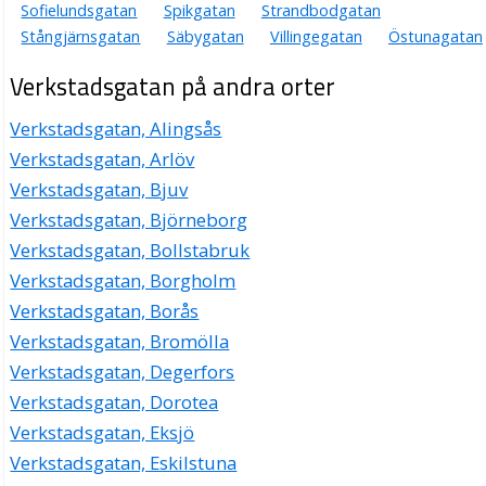
Sofielundsgatan
Spikgatan
Strandbodgatan
I-stan Entreprenad i Uppsala AB
Stångjärnsgatan
Säbygatan
Villingegatan
Östunagatan
Åke Karl Johan Rosendal
Verkstadsgatan 2 B, 75323 Uppsala
Verkstadsgatan på andra orter
K & I Engbergs Måleri AB
Verkstadsgatan, Alingsås
Erik Kenneth Engberg
Verkstadsgatan, Arlöv
018-121200
Verkstadsgatan, Bjuv
Verkstadsgatan 2 B, 75323 Uppsala
Verkstadsgatan, Björneborg
Uno's Brodyrproduktion KB
Verkstadsgatan, Bollstabruk
018-542200
Verkstadsgatan 4, 75323 Uppsala
Verkstadsgatan, Borgholm
CAAB Skorstensfolket AB
Verkstadsgatan, Borås
Rolf Anders Martin Lind
Verkstadsgatan, Bromölla
018-134501
Verkstadsgatan, Degerfors
Verkstadsgatan 4, 75323 Uppsala
Verkstadsgatan, Dorotea
Drop Off Sverige AB
Verkstadsgatan, Eksjö
Rolf Claes Edfeldt
Verkstadsgatan, Eskilstuna
Verkstadsgatan 4, 75323 Uppsala