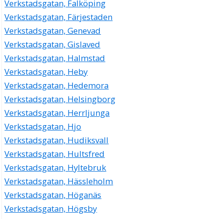
Verkstadsgatan, Falköping
Engsbacka Bygg AB
Verkstadsgatan, Färjestaden
Sven Gunnar Christoffer Andersson
Verkstadsgatan, Genevad
018-134501
Verkstadsgatan, Gislaved
Verkstadsgatan 4, 75323 Uppsala
Verkstadsgatan, Halmstad
Engsbacka Invest AB
Verkstadsgatan, Heby
Sven Gunnar Christoffer Andersson
Verkstadsgatan 4, 75323 Uppsala
Verkstadsgatan, Hedemora
Verkstadsgatan, Helsingborg
Engsbacka Skorstensservice AB
Verkstadsgatan, Herrljunga
Sven Gunnar Christoffer Andersson
Verkstadsgatan, Hjo
08-4404361
Verkstadsgatan 4, 75323 Uppsala
Verkstadsgatan, Hudiksvall
Verkstadsgatan, Hultsfred
Marielund Skyltfabrik AB
Verkstadsgatan, Hyltebruk
Lars Bertil Wester
018-108585
Verkstadsgatan, Hässleholm
Verkstadsgatan 4, 75323 Uppsala
Verkstadsgatan, Höganäs
Mur, Puts & Kakel CA AB
Verkstadsgatan, Högsby
Sven Gunnar Christoffer Andersson