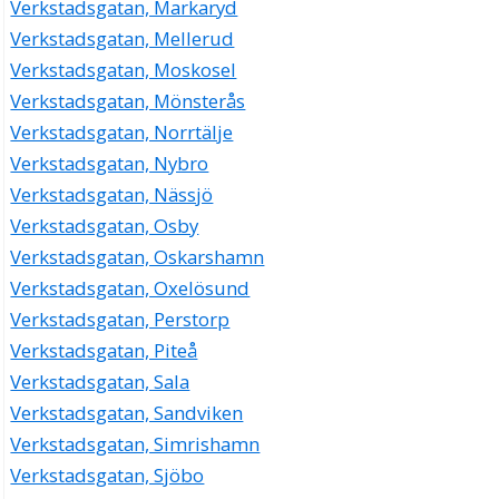
Bo Krister Wennman
Verkstadsgatan, Markaryd
018-121057
Verkstadsgatan, Mellerud
Verkstadsgatan 7, 75323 Uppsala
Verkstadsgatan, Moskosel
Fyrismalm Förvaltnings KB
Verkstadsgatan, Mönsterås
Verkstadsgatan 8, 75323 Uppsala
Verkstadsgatan, Norrtälje
Aros Snickeri AB
Verkstadsgatan, Nybro
Martin Karlsson
Verkstadsgatan, Nässjö
018-100180
Verkstadsgatan, Osby
Verkstadsgatan 8, 75323 Uppsala
Verkstadsgatan, Oskarshamn
Biokemiska Testaktiebolaget i Stockholm
Verkstadsgatan, Oxelösund
Per Olof Patrik Sundberg
Verkstadsgatan, Perstorp
018-129225
Verkstadsgatan 8, 75323 Uppsala
Verkstadsgatan, Piteå
Båths Fönsterteknik AB
Verkstadsgatan, Sala
Per Båth
Verkstadsgatan, Sandviken
018-121116
Verkstadsgatan, Simrishamn
Verkstadsgatan 8, 75323 Uppsala
Verkstadsgatan, Sjöbo
Fyris-Tryck AB