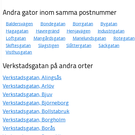
Andra gator inom samma postnummer
Baldersvägen
Bondegatan
Borrgatan
Bygatan
Hagagatan
Havregränd
Henjavägen
Industrigatan
Loftgatan
Mangårdsgatan
Marielundsgatan
Rotegatan
Skiftesgatan
Slagstigen
Slåttergatan
Säckgatan
Visthusgatan
Verkstadsgatan på andra orter
Verkstadsgatan, Alingsås
Verkstadsgatan, Arlöv
Verkstadsgatan, Bjuv
Verkstadsgatan, Björneborg
Verkstadsgatan, Bollstabruk
Verkstadsgatan, Borgholm
Verkstadsgatan, Borås