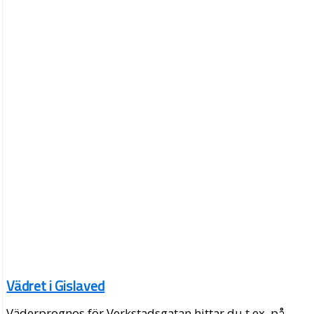
Vädret i Gislaved
Väderprognos för Verkstadsgatan hittar du t.ex. på