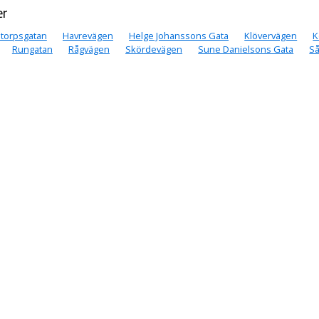
er
torpsgatan
Havrevägen
Helge Johanssons Gata
Klövervägen
K
Rungatan
Rågvägen
Skördevägen
Sune Danielsons Gata
S