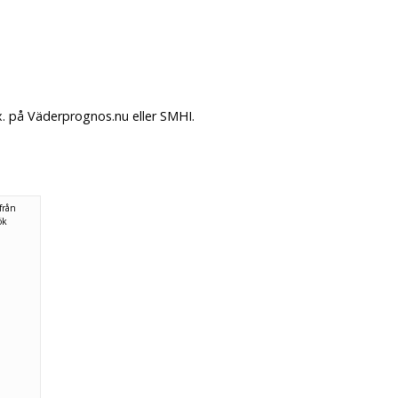
x. på Väderprognos.nu eller SMHI.
från
ök