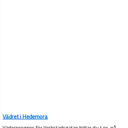
Vädret i Hedemora
Väderprognos för Verkstadsgatan hittar du t.ex. på