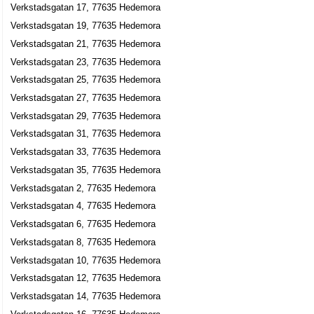
Verkstadsgatan 17, 77635 Hedemora
Christina Hammarström
Verkstadsgatan 19, 77635 Hedemora
0225-12640
Verkstadsgatan 21, 77635 Hedemora
Verkstadsgatan 6, 77635 Hedemora
Verkstadsgatan 23, 77635 Hedemora
J G:s Maskinservice
Verkstadsgatan 25, 77635 Hedemora
Jan Ragnar Gustavsson
Verkstadsgatan 27, 77635 Hedemora
Verkstadsgatan 6, 77635 Hedemora
Verkstadsgatan 29, 77635 Hedemora
Claes Göran Nirs
Verkstadsgatan 31, 77635 Hedemora
Verkstadsgatan 33, 77635 Hedemora
Göran Nirs
0225-14301
Verkstadsgatan 35, 77635 Hedemora
Verkstadsgatan 8, 77635 Hedemora
Verkstadsgatan 2, 77635 Hedemora
Verkstadsgatan 4, 77635 Hedemora
Verkstadsgatan 6, 77635 Hedemora
Verkstadsgatan 8, 77635 Hedemora
Verkstadsgatan 10, 77635 Hedemora
Verkstadsgatan 12, 77635 Hedemora
Verkstadsgatan 14, 77635 Hedemora