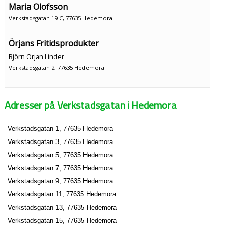
Maria Olofsson
Verkstadsgatan 19 C, 77635 Hedemora
Örjans Fritidsprodukter
Björn Örjan Linder
Verkstadsgatan 2, 77635 Hedemora
Bil & Däck i Hedemora AB
Adresser på Verkstadsgatan i Hedemora
Nils Bertil Myrsell
Verkstadsgatan 27, 77635 Hedemora
Verkstadsgatan 1, 77635 Hedemora
Garboprodukter AB
Verkstadsgatan 3, 77635 Hedemora
Arne Samuelsson
Verkstadsgatan 5, 77635 Hedemora
0225-770162
Verkstadsgatan 7, 77635 Hedemora
Verkstadsgatan 31, 77635 Hedemora
Verkstadsgatan 9, 77635 Hedemora
Sycompaniet Anette Schwartz AB
Verkstadsgatan 11, 77635 Hedemora
Eva Anette Elisabeth Schwartz
Verkstadsgatan 13, 77635 Hedemora
Verkstadsgatan 31, 77635 Hedemora
Verkstadsgatan 15, 77635 Hedemora