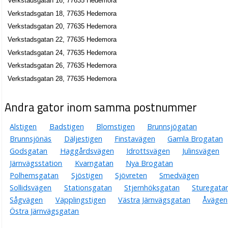
Verkstadsgatan 16, 77635 Hedemora
Verkstadsgatan 18, 77635 Hedemora
Verkstadsgatan 20, 77635 Hedemora
Verkstadsgatan 22, 77635 Hedemora
Verkstadsgatan 24, 77635 Hedemora
Verkstadsgatan 26, 77635 Hedemora
Verkstadsgatan 28, 77635 Hedemora
Andra gator inom samma postnummer
Alstigen
Badstigen
Blomstigen
Brunnsjögatan
Brunnsjönäs
Däljestigen
Finstavägen
Gamla Brogatan
Godsgatan
Haggårdsvägen
Idrottsvägen
Julinsvägen
Järnvägsstation
Kvarngatan
Nya Brogatan
Polhemsgatan
Sjöstigen
Sjövreten
Smedvägen
Sollidsvägen
Stationsgatan
Stjernhöksgatan
Sturegata
Sågvägen
Väpplingstigen
Västra Järnvägsgatan
Åvägen
Östra Järnvägsgatan