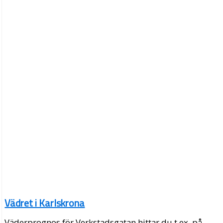
Vädret i Karlskrona
Väderprognos för Verkstadsgatan hittar du t.ex. på