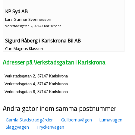
KP Syd AB
Lars Gunnar Svennesson
Verkstadsgatan 2, 37147 Karlskrona
Sigurd Råberg i Karlskrona Bil AB
Curt Magnus Klasson
0455-336600
Adresser på Verkstadsgatan i Karlskrona
Verkstadsgatan 2, 37147 Karlskrona
AutoMek i Karlskrona AB
Verkstadsgatan 2, 37147 Karlskrona
Lars Peter Sareklint
Verkstadsgatan 4, 37147 Karlskrona
0455-82424
Verkstadsgatan 6, 37147 Karlskrona
Verkstadsgatan 6, 37147 Karlskrona
Svensk Kapitalvarubelåning AB
Andra gator inom samma postnummer
Lars Peter Sareklint
Verkstadsgatan 6, 37147 Karlskrona
Gamla Stadsträdgården
Gullbernavägen
Lumavägen
Släggvägen
Tryckerivägen