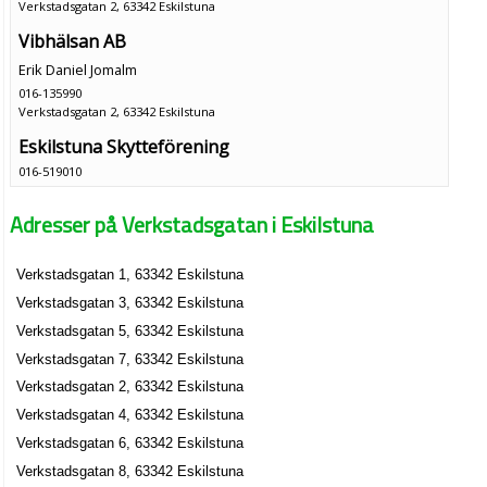
Verkstadsgatan 2, 63342 Eskilstuna
Vibhälsan AB
Erik Daniel Jomalm
016-135990
Verkstadsgatan 2, 63342 Eskilstuna
Eskilstuna Skytteförening
016-519010
Verkstadsgatan 5, 63342 Eskilstuna
Adresser på Verkstadsgatan i Eskilstuna
Konstfrämjandet I Sörmland
016-142288
Verkstadsgatan 5, 63342 Eskilstuna
Verkstadsgatan 1, 63342 Eskilstuna
Allelektro Team Conveyor AB
Verkstadsgatan 3, 63342 Eskilstuna
Göran Henry Hagström
Verkstadsgatan 5, 63342 Eskilstuna
016-164420
Verkstadsgatan 7, 63342 Eskilstuna
Verkstadsgatan 7, 63342 Eskilstuna
Verkstadsgatan 2, 63342 Eskilstuna
Allelektro Team Industri Sverige AB
Verkstadsgatan 4, 63342 Eskilstuna
Göran Henry Hagström
Verkstadsgatan 6, 63342 Eskilstuna
016-164450
Verkstadsgatan 8, 63342 Eskilstuna
Verkstadsgatan 7, 63342 Eskilstuna