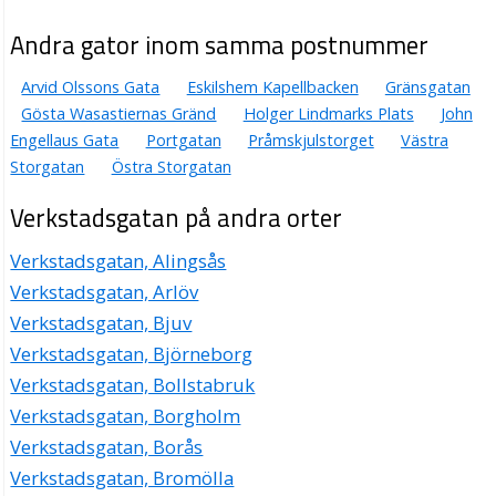
Allelektro Team Lantz Hagström AB
Andra gator inom samma postnummer
Hans Erik Petter Hagström
Verkstadsgatan 7, 63342 Eskilstuna
Arvid Olssons Gata
Eskilshem Kapellbacken
Gränsgatan
Gösta Wasastiernas Gränd
Holger Lindmarks Plats
John
Allelektro Team RPP Service AB
Engellaus Gata
Portgatan
Pråmskjulstorget
Västra
Göran Henry Hagström
Storgatan
Östra Storgatan
016-164440
Verkstadsgatan 7, 63342 Eskilstuna
Verkstadsgatan på andra orter
Svensk Gös AB
Verkstadsgatan, Alingsås
Hans Erik Dennis Lantz Hagström
Verkstadsgatan, Arlöv
016-133590
Verkstadsgatan 7, 63342 Eskilstuna
Verkstadsgatan, Bjuv
Verkstadsgatan, Björneborg
Verkstadsgatan, Bollstabruk
Verkstadsgatan, Borgholm
Verkstadsgatan, Borås
Verkstadsgatan, Bromölla