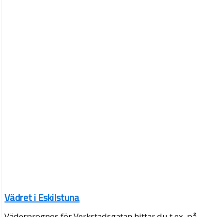
Vädret i Eskilstuna
Väderprognos för Verkstadsgatan hittar du t.ex. på