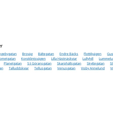
r 2
r 1
er
ngebygatan
Broväg
Bältegatan
Endre Bäcks
Flottiljvägen
Gus
ometgatan
Korpklintsvägen
Lilla Hästnäskviar
Lullyhill
Lummelu
Planetgatan
S:t Göransgatan
Skarphällsgatan
Skyttegatan
S
tan
Talluddskviar
Tellusgatan
Venusgatan
Visby Annelund
V
 1
rum