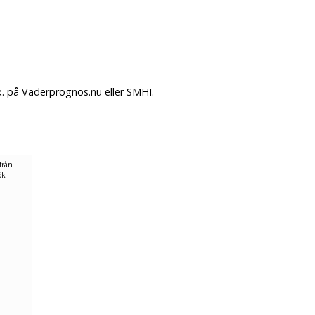
x. på Väderprognos.nu eller SMHI.
från
ök