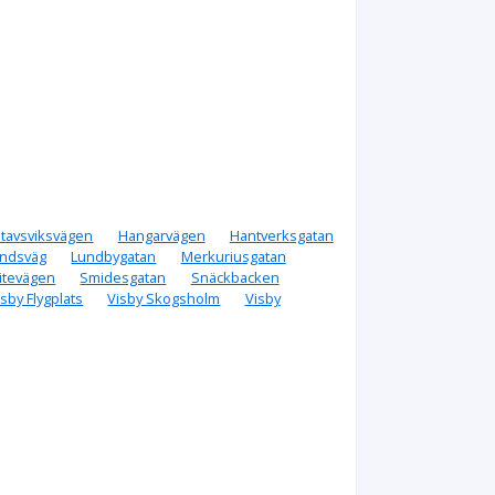
tavsviksvägen
Hangarvägen
Hantverksgatan
ndsväg
Lundbygatan
Merkuriusgatan
litevägen
Smidesgatan
Snäckbacken
isby Flygplats
Visby Skogsholm
Visby