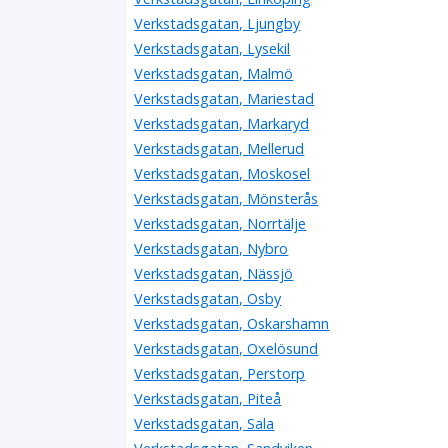
Verkstadsgatan, Ljungby
Riksbyggens Bostadsrättsförening Visbyhus n
Verkstadsgatan, Lysekil
Stig Åke Sandelin
Verkstadsgatan, Malmö
Verkstadsgatan 6, 62141 Visby
Verkstadsgatan, Mariestad
Riksbyggens Bostadsrättsförening Visbyhus n
Verkstadsgatan, Markaryd
Olof Kurt Anders Nordbeck
Verkstadsgatan, Mellerud
073-6733938
Verkstadsgatan, Moskosel
Verkstadsgatan 6, 62141 Visby
Verkstadsgatan, Mönsterås
Riksbyggens Bostadsrättsförening Visbyhus n
Verkstadsgatan, Norrtälje
Iréne Hedvig Sahlstedt
Verkstadsgatan, Nybro
Verkstadsgatan 6, 62141 Visby
Verkstadsgatan, Nässjö
Riksbyggens Bostadsrättsförening Visbyhus n
Verkstadsgatan, Osby
Ingalill Nyman Ljunggren
Verkstadsgatan, Oskarshamn
Verkstadsgatan 6, 62141 Visby
Verkstadsgatan, Oxelösund
Verkstadsgatan, Perstorp
Riksbyggens Bostadsrättsförening Visbyhus n
Verkstadsgatan, Piteå
Berit Irene Röhl
Verkstadsgatan, Sala
Verkstadsgatan 6, 62141 Visby