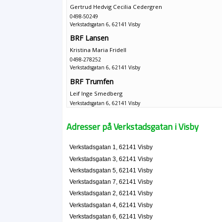
Gertrud Hedvig Cecilia Cedergren
0498-50249
Verkstadsgatan 6, 62141 Visby
BRF Lansen
Kristina Maria Fridell
0498-278252
Verkstadsgatan 6, 62141 Visby
BRF Trumfen
Leif Inge Smedberg
Verkstadsgatan 6, 62141 Visby
Riksbyggens Bostadsrättsförening Apeln
Adresser på Verkstadsgatan i Visby
Ritva Anneli Johansson
Verkstadsgatan 6, 62141 Visby
Verkstadsgatan 1, 62141 Visby
Verkstadsgatan 3, 62141 Visby
Riksbyggens Bostadsrättsförening Hemsehus 
Verkstadsgatan 5, 62141 Visby
Gertrud Agneta Karolina Nilsson
Verkstadsgatan 7, 62141 Visby
0498-471111
Verkstadsgatan 2, 62141 Visby
Verkstadsgatan 6, 62141 Visby
Verkstadsgatan 4, 62141 Visby
Riksbyggens Bostadsrättsförening Klintehus n
Verkstadsgatan 6, 62141 Visby