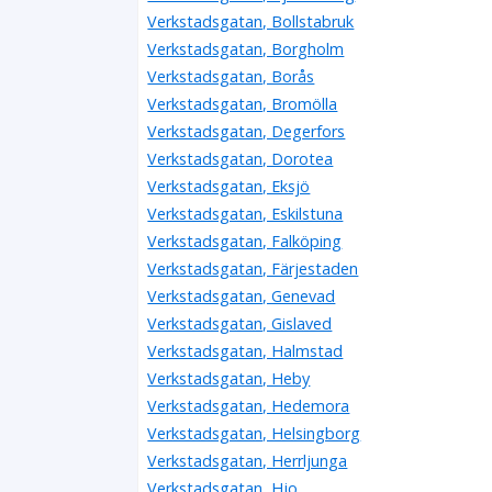
0498-205950
Verkstadsgatan, Bollstabruk
Verkstadsgatan 6, 62141 Visby
Verkstadsgatan, Borgholm
Riksbyggens Bostadsrättsförening Visbyhus n
Verkstadsgatan, Borås
Hjördis Maria Petersson
Verkstadsgatan, Bromölla
Verkstadsgatan 6, 62141 Visby
Verkstadsgatan, Degerfors
Riksbyggens Bostadsrättsförening Visbyhus n
Verkstadsgatan, Dorotea
Nils Gunnar Ahlgren
Verkstadsgatan, Eksjö
0498-219075
Verkstadsgatan, Eskilstuna
Verkstadsgatan 6, 62141 Visby
Verkstadsgatan, Falköping
Riksbyggens Bostadsrättsförening Visbyhus n
Verkstadsgatan, Färjestaden
Bo Evert Siwe Hagberg
Verkstadsgatan, Genevad
0498-217140
Verkstadsgatan 6, 62141 Visby
Verkstadsgatan, Gislaved
Riksbyggens Bostadsrättsförening Visbyhus n
Verkstadsgatan, Halmstad
Rose-Marie Angela Ingeb Stenbom
Verkstadsgatan, Heby
0498-216965
Verkstadsgatan, Hedemora
Verkstadsgatan 6, 62141 Visby
Verkstadsgatan, Helsingborg
Riksbyggens Bostadsrättsförening Visbyhus n
Verkstadsgatan, Herrljunga
Sigun Maria Catharina Persson
Verkstadsgatan, Hjo
0498-218924