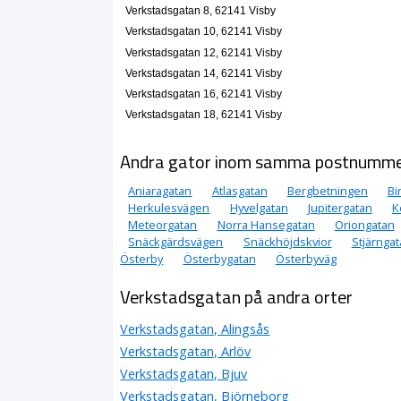
Gungerd Anna-Greta Holmstedt
Verkstadsgatan 8, 62141 Visby
Verkstadsgatan 6, 62141 Visby
Verkstadsgatan 10, 62141 Visby
Verkstadsgatan 12, 62141 Visby
Riksbyggens Bostadsrättsförening Klintehus n
Verkstadsgatan 14, 62141 Visby
Gun-Britt Anna Linnea Modigh
Verkstadsgatan 16, 62141 Visby
0498-205951
Verkstadsgatan 6, 62141 Visby
Verkstadsgatan 18, 62141 Visby
Riksbyggens Bostadsrättsförening Romahus n
Andra gator inom samma postnumm
Olle Gustaf Ylander
Verkstadsgatan 6, 62141 Visby
Aniaragatan
Atlasgatan
Bergbetningen
Bi
Herkulesvägen
Hyvelgatan
Jupitergatan
K
Riksbyggens Bostadsrättsförening Skäran
Meteorgatan
Norra Hansegatan
Oriongatan
Sture John Svante Sandkvi
Snäckgärdsvägen
Snäckhöjdskvior
Stjärnga
0498-277990
Österby
Österbygatan
Österbyväg
Verkstadsgatan 6, 62141 Visby
Verkstadsgatan på andra orter
Riksbyggens Bostadsrättsförening Slitehus nr
Olof Birger Westerberg
Verkstadsgatan, Alingsås
0498-222147
Verkstadsgatan 6, 62141 Visby
Verkstadsgatan, Arlöv
Riksbyggens Bostadsrättsförening Södercent
Verkstadsgatan, Bjuv
Torbjörn Jern
Verkstadsgatan, Björneborg