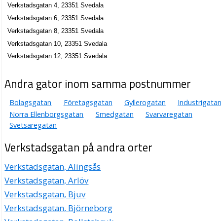
MacNil Restaurang AB
Verkstadsgatan 4, 23351 Svedala
Bengt-Göran Nilsson
Verkstadsgatan 6, 23351 Svedala
040-407309
Verkstadsgatan 8, 23351 Svedala
Verkstadsgatan 13, 23351 Svedala
Verkstadsgatan 10, 23351 Svedala
Enterprise Ytbehandling Scandinavia AB
Verkstadsgatan 12, 23351 Svedala
Lars Mikael Ingmar Bengtsson
040-6716480
Andra gator inom samma postnummer
Verkstadsgatan 4, 23351 Svedala
Svedala Rostfria AB
Bolagsgatan
Företagsgatan
Gyllerogatan
Industrigata
Hans Ebbe Thomas Persson
Norra Ellenborgsgatan
Smedgatan
Svarvaregatan
040-402920
Svetsaregatan
Verkstadsgatan 7, 23351 Svedala
Svedala Rostfria Holding AB
Verkstadsgatan på andra orter
Hans Ebbe Thomas Persson
Verkstadsgatan, Alingsås
Verkstadsgatan 7, 23351 Svedala
Verkstadsgatan, Arlöv
Swedala Outlet AB
Verkstadsgatan, Bjuv
Conny Lars-Inge Mårtensson
Verkstadsgatan, Björneborg
040-407350