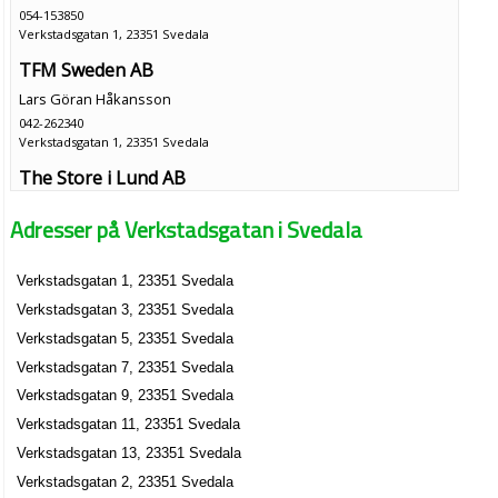
054-153850
Verkstadsgatan 1, 23351 Svedala
TFM Sweden AB
Lars Göran Håkansson
042-262340
Verkstadsgatan 1, 23351 Svedala
The Store i Lund AB
Lars Göran Håkansson
Adresser på Verkstadsgatan i Svedala
040-6112325
Verkstadsgatan 1, 23351 Svedala
Verkstadsgatan 1, 23351 Svedala
UB Direkt AB
Verkstadsgatan 3, 23351 Svedala
Lars Göran Håkansson
040-6656653
Verkstadsgatan 5, 23351 Svedala
Verkstadsgatan 1, 23351 Svedala
Verkstadsgatan 7, 23351 Svedala
UBD Cleantech AB
Verkstadsgatan 9, 23351 Svedala
Lars Göran Håkansson
Verkstadsgatan 11, 23351 Svedala
040-408500
Verkstadsgatan 13, 23351 Svedala
Verkstadsgatan 1, 23351 Svedala
Verkstadsgatan 2, 23351 Svedala