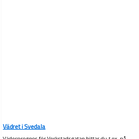
Vädret i Svedala
Väderprognos för Verkstadsgatan hittar du t.ex. på