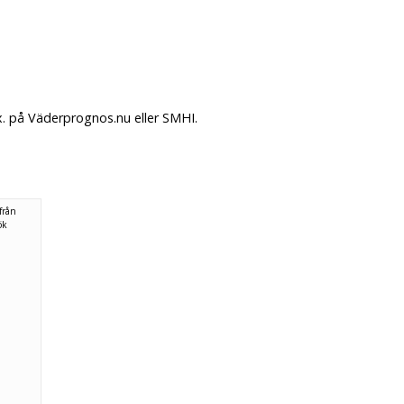
x. på Väderprognos.nu eller SMHI.
från
ök