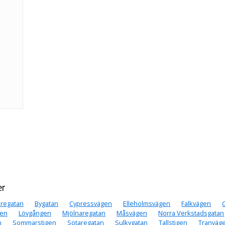
er
aregatan
Bygatan
Cypressvägen
Elleholmsvägen
Falkvägen
gen
Lövgången
Mjölnaregatan
Måsvägen
Norra Verkstadsgatan
n
Sommarstigen
Sotaregatan
Sulkygatan
Tallstigen
Tranväg