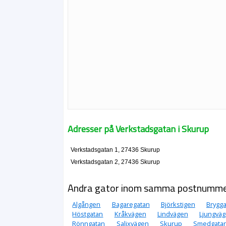
Adresser på Verkstadsgatan i Skurup
Verkstadsgatan 1, 27436 Skurup
Verkstadsgatan 2, 27436 Skurup
Andra gator inom samma postnumm
Algången
Bagaregatan
Björkstigen
Brygg
Höstgatan
Kråkvägen
Lindvägen
Ljungvä
Rönngatan
Salixvägen
Skurup
Smedgata