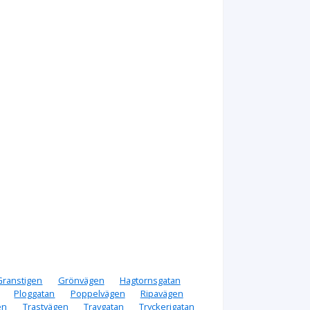
Granstigen
Grönvägen
Hagtornsgatan
Ploggatan
Poppelvägen
Ripavägen
en
Trastvägen
Travgatan
Tryckerigatan