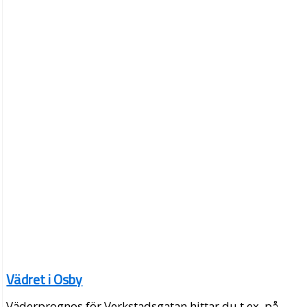
Vädret i Osby
Väderprognos för Verkstadsgatan hittar du t.ex. på