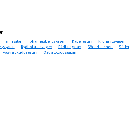
er
Hamngatan
Johannesbergsvägen
Kapellgatan
Kronängsvägen
rgsgatan
Rydbolundsvägen
Rådhusgatan
Söderhamnen
Söde
Västra Ekuddsgatan
Östra Ekuddsgatan