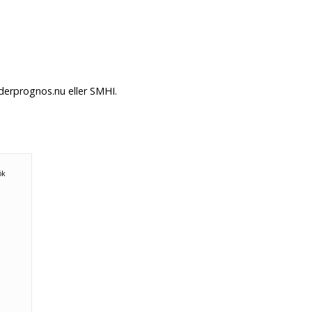
äderprognos.nu eller SMHI.
ök