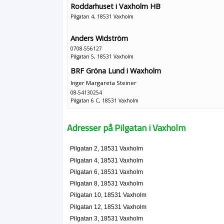
Roddarhuset i Vaxholm HB
Pilgatan 4, 18531 Vaxholm
Anders Widström
0708-556127
Pilgatan 5, 18531 Vaxholm
BRF Gröna Lund i Waxholm
Inger Margareta Steiner
08-54130254
Pilgatan 6 C, 18531 Vaxholm
W-B Måleri AB
Adresser på Pilgatan i Vaxholm
Peter Göran Welin-Berger
08-54130345
Pilgatan 7 A, 18531 Vaxholm
Pilgatan 2, 18531 Vaxholm
Kjell Hurtig
Pilgatan 4, 18531 Vaxholm
08-54062021
Pilgatan 6, 18531 Vaxholm
Pilgatan 7 B, 18531 Vaxholm
Pilgatan 8, 18531 Vaxholm
Pilgatan 10, 18531 Vaxholm
Pilgatan 12, 18531 Vaxholm
Pilgatan 3, 18531 Vaxholm