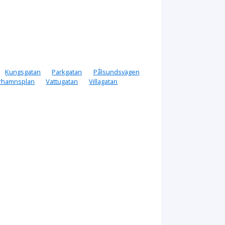
Kungsgatan
Parkgatan
Pålsundsvägen
rhamnsplan
Vattugatan
Villagatan