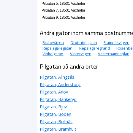
Pilgatan 5, 18531 Vaxholm
Pilgatan 7, 18531 Vaxholm
Pilgatan 9, 18531 Vaxholm
Andra gator inom samma postnumm
Brahevägen
Drottninggatan
Framnäsvägen
Repslagaregatan
Repslagaregränd
Rosenbe
Vinkelgatan
Vintervägen
Västerhamnsplan
Pilgatan på andra orter
Pilgatan, Alingsås
Pilgatan, Anderstorp
Pilgatan, Arlöv
Pilgatan, Bankeryd
Pilgatan, Bjuv
Pilgatan, Boden
Pilgatan, Bollnäs
Pilgatan, Brämhult