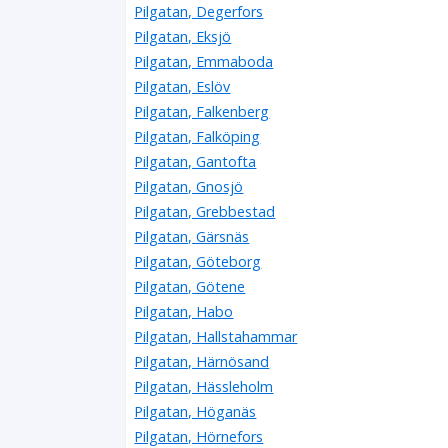
Pilgatan, Degerfors
Pilgatan, Eksjö
Pilgatan, Emmaboda
Pilgatan, Eslöv
Pilgatan, Falkenberg
Pilgatan, Falköping
Pilgatan, Gantofta
Pilgatan, Gnosjö
Pilgatan, Grebbestad
Pilgatan, Gärsnäs
Pilgatan, Göteborg
Pilgatan, Götene
Pilgatan, Habo
Pilgatan, Hallstahammar
Pilgatan, Härnösand
Pilgatan, Hässleholm
Pilgatan, Höganäs
Pilgatan, Hörnefors