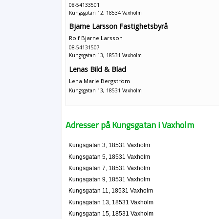
08-54133501
Kungsgatan 12, 18534 Vaxholm
Bjarne Larsson Fastighetsbyrå
Rolf Bjarne Larsson
08-54131507
Kungsgatan 13, 18531 Vaxholm
Lenas Bild & Blad
Lena Marie Bergström
Kungsgatan 13, 18531 Vaxholm
Ritas Reflexzon
Adresser på Kungsgatan i Vaxholm
Rita Hillevi Wenman
08-54175310
Kungsgatan 13, 18531 Vaxholm
Kungsgatan 3, 18531 Vaxholm
Företagsassistans Kristina Sjöberg
Kungsgatan 5, 18531 Vaxholm
Kristina Maria Sjöberg
Kungsgatan 7, 18531 Vaxholm
08-54130218
Kungsgatan 9, 18531 Vaxholm
Kungsgatan 13 3 Tr, 18531 Vaxholm
Kungsgatan 11, 18531 Vaxholm
Kreativ Insikt Sverige AB
Kungsgatan 13, 18531 Vaxholm
Anna Carolina Gårdheim
Kungsgatan 15, 18531 Vaxholm
08-6211122