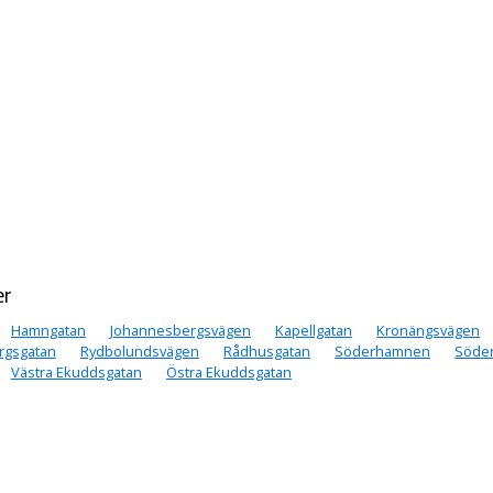
er
Hamngatan
Johannesbergsvägen
Kapellgatan
Kronängsvägen
rgsgatan
Rydbolundsvägen
Rådhusgatan
Söderhamnen
Söde
Västra Ekuddsgatan
Östra Ekuddsgatan