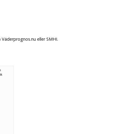
å Väderprognos.nu eller SMHI.
n
ök