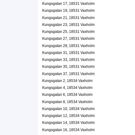
Kungsgatan 17, 18531 Vaxholm
Kungsgatan 14, 18534 Vaxholm
Kungsgatan 19, 18531 Vaxholm
Tailwind Organisationsutveckling AB
Kungsgatan 21, 18531 Vaxholm
Thomas Carl Hammar
Kungsgatan 23, 18531 Vaxholm
070-4338499
Kungsgatan 18 A, 18534 Vaxholm
Kungsgatan 25, 18531 Vaxholm
Peter Bruce Bergsprängning
Kungsgatan 27, 18531 Vaxholm
Kungsgatan 29, 18531 Vaxholm
Peter Bruce
Kungsgatan 18 B Lgh 1102, 18534 Vaxholm
Kungsgatan 31, 18531 Vaxholm
Kungsgatan 33, 18531 Vaxholm
Bring Industries HB
Kungsgatan 35, 18531 Vaxholm
Hans Richard Götbring
Kungsgatan 37, 18531 Vaxholm
08-54130400
Kungsgatan 2, 18534 Vaxholm
Kungsgatan 23, 18531 Vaxholm
Kungsgatan 4, 18534 Vaxholm
BZ A-Service Vaxholm
Kungsgatan 6, 18534 Vaxholm
Björn Zachrisson
Kungsgatan 8, 18534 Vaxholm
Kungsgatan 31, 18531 Vaxholm
Kungsgatan 10, 18534 Vaxholm
Kungsgatan 12, 18534 Vaxholm
Learning Everything Sweden AB
Kungsgatan 14, 18534 Vaxholm
Pär Magnus Göran Klasson
Kungsgatan 16, 18534 Vaxholm
Kungsgatan 32 B, 18534 Vaxholm