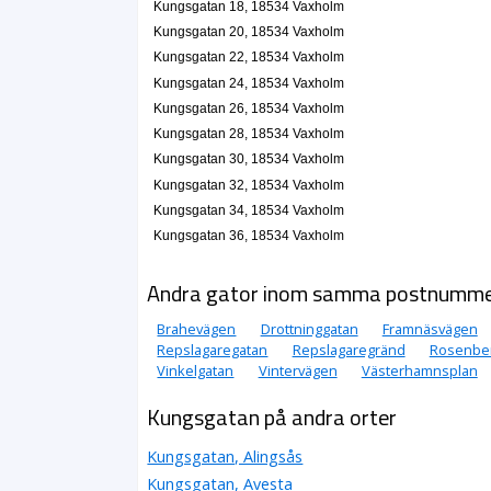
Kungsgatan 18, 18534 Vaxholm
Ergoplan AB
Kungsgatan 20, 18534 Vaxholm
Kungsgatan 22, 18534 Vaxholm
Ingrid Agneta Willars
Kungsgatan 33, 18531 Vaxholm
Kungsgatan 24, 18534 Vaxholm
Kungsgatan 26, 18534 Vaxholm
Föräldrakooperativet N. Puh ek. för.
Kungsgatan 28, 18534 Vaxholm
Bengt Jonas Andersson
Kungsgatan 30, 18534 Vaxholm
08-54130333
Kungsgatan 32, 18534 Vaxholm
Kungsgatan 8 A, 18534 Vaxholm
Kungsgatan 34, 18534 Vaxholm
Massage Mot Våld
Kungsgatan 36, 18534 Vaxholm
08-165360
Kungsgatan 8 A, 18534 Vaxholm
Andra gator inom samma postnumm
Annika Kjellberg Friskvårdskonsult
Annika Maria Kjellberg
Brahevägen
Drottninggatan
Framnäsvägen
08-6615207
Repslagaregatan
Repslagaregränd
Rosenbe
Kungsgatan 8 A Lgh 1003, 18534 Vaxholm
Vinkelgatan
Vintervägen
Västerhamnsplan
Kungsgatan på andra orter
Kungsgatan, Alingsås
Kungsgatan, Avesta