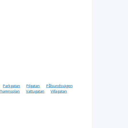
Parkgatan
Pilgatan
Pålsundsvägen
rhamnsplan
Vattugatan
Villagatan