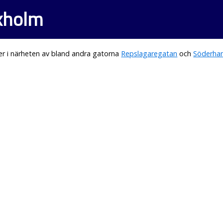
xholm
r i närheten av bland andra gatorna
Repslagaregatan
och
Söderha