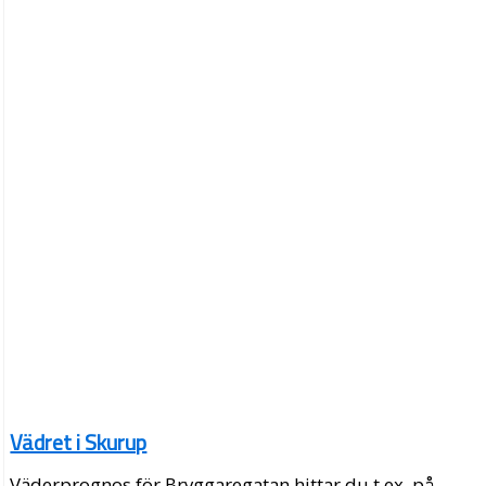
Vädret i Skurup
Väderprognos för Bryggaregatan hittar du t.ex. på