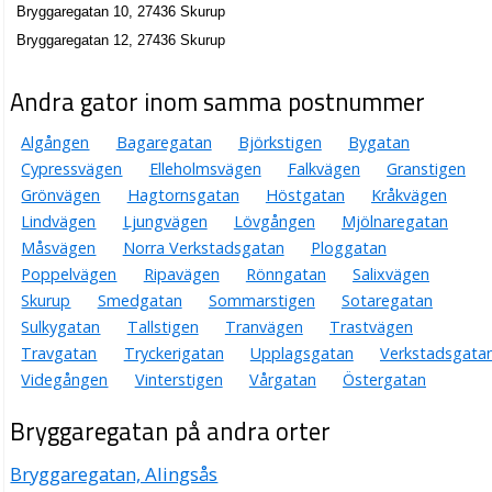
Bryggaregatan 10, 27436 Skurup
Bryggaregatan 12, 27436 Skurup
Andra gator inom samma postnummer
Algången
Bagaregatan
Björkstigen
Bygatan
Cypressvägen
Elleholmsvägen
Falkvägen
Granstigen
Grönvägen
Hagtornsgatan
Höstgatan
Kråkvägen
Lindvägen
Ljungvägen
Lövgången
Mjölnaregatan
Måsvägen
Norra Verkstadsgatan
Ploggatan
Poppelvägen
Ripavägen
Rönngatan
Salixvägen
Skurup
Smedgatan
Sommarstigen
Sotaregatan
Sulkygatan
Tallstigen
Tranvägen
Trastvägen
Travgatan
Tryckerigatan
Upplagsgatan
Verkstadsgata
Videgången
Vinterstigen
Vårgatan
Östergatan
Bryggaregatan på andra orter
Bryggaregatan, Alingsås