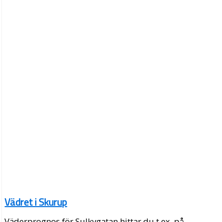
Vädret i Skurup
Väderprognos för Sulkygatan hittar du t.ex. på