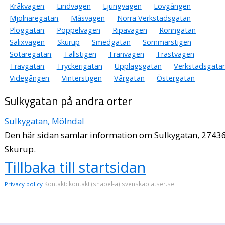
Kråkvägen
Lindvägen
Ljungvägen
Lövgången
Mjölnaregatan
Måsvägen
Norra Verkstadsgatan
Ploggatan
Poppelvägen
Ripavägen
Rönngatan
Salixvägen
Skurup
Smedgatan
Sommarstigen
Sotaregatan
Tallstigen
Tranvägen
Trastvägen
Travgatan
Tryckerigatan
Upplagsgatan
Verkstadsgata
Videgången
Vinterstigen
Vårgatan
Östergatan
Sulkygatan på andra orter
Sulkygatan, Mölndal
Den här sidan samlar information om Sulkygatan, 27436
Skurup.
Tillbaka till startsidan
Kontakt: kontakt (snabel-a) svenskaplatser.se
Privacy policy