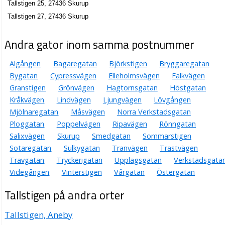
Tallstigen 25, 27436 Skurup
Tallstigen 27, 27436 Skurup
Andra gator inom samma postnummer
Algången
Bagaregatan
Björkstigen
Bryggaregatan
Bygatan
Cypressvägen
Elleholmsvägen
Falkvägen
Granstigen
Grönvägen
Hagtornsgatan
Höstgatan
Kråkvägen
Lindvägen
Ljungvägen
Lövgången
Mjölnaregatan
Måsvägen
Norra Verkstadsgatan
Ploggatan
Poppelvägen
Ripavägen
Rönngatan
Salixvägen
Skurup
Smedgatan
Sommarstigen
Sotaregatan
Sulkygatan
Tranvägen
Trastvägen
Travgatan
Tryckerigatan
Upplagsgatan
Verkstadsgata
Videgången
Vinterstigen
Vårgatan
Östergatan
Tallstigen på andra orter
Tallstigen, Aneby