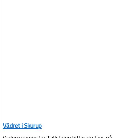
Vädret i Skurup
Väderprognos för Tallstigen hittar du t.ex. på