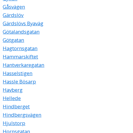
Gåsvägen
Gärdslöv
Gärdslövs Byaväg
Götalandsgatan
Götgatan
Hagtornsgatan
Hammarskiftet
Hantverkaregatan
Hasselstigen
Hassle Bösarp
Havberg
Hellede
Hindberget
Hindbergsvägen
Hjulstorp
Hornsgatan