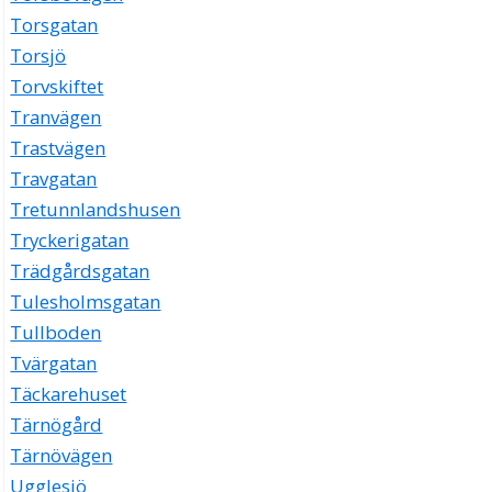
Torsgatan
Torsjö
Torvskiftet
Tranvägen
Trastvägen
Travgatan
Tretunnlandshusen
Tryckerigatan
Trädgårdsgatan
Tulesholmsgatan
Tullboden
Tvärgatan
Täckarehuset
Tärnögård
Tärnövägen
Ugglesjö