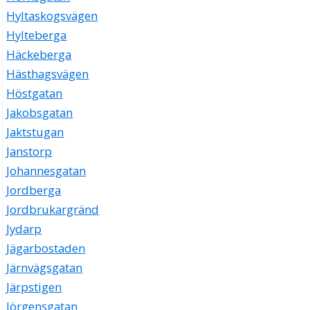
Hyltaskogsvägen
Hylteberga
Häckeberga
Hästhagsvägen
Höstgatan
Jakobsgatan
Jaktstugan
Janstorp
Johannesgatan
Jordberga
Jordbrukargränd
Jydarp
Jägarbostaden
Järnvägsgatan
Järpstigen
Jörgensgatan