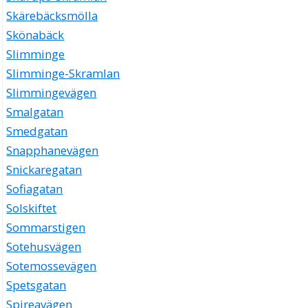
Skärebäcksmölla
Skönabäck
Slimminge
Slimminge-Skramlan
Slimmingevägen
Smalgatan
Smedgatan
Snapphanevägen
Snickaregatan
Sofiagatan
Solskiftet
Sommarstigen
Sotehusvägen
Sotemossevägen
Spetsgatan
Spireavägen