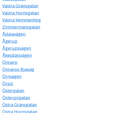
Västra Gränsgatan
Västra Hornsgatan
Västra Vemmenhög
Zimmermansgatan
Ådalavägen
Ågerup
Ågerupsvägen
Åkesdalsvägen
Önnarp
Önnarps Byaväg
Örnvägen
Örsjö
Östergatan
Östersjögatan
Östra Gränsgatan
Östra Hornsgatan