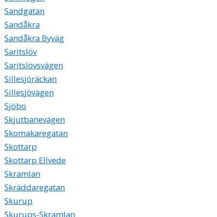
Sandgatan
Sandåkra
Sandåkra Byväg
Saritslöv
Saritslövsvägen
Sillesjöräckan
Sillesjövägen
Sjöbo
Skjutbanevägen
Skomakaregatan
Skottarp
Skottarp Ellvede
Skramlan
Skräddaregatan
Skurup
Skurups-Skramlan