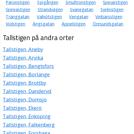
Päronstigen
Sjögången
Smultronstigen
Spejarstigen
Spireastigen
Strandvägen
Svanegatan
Syrénstigen
Tränggatan
Valnötstigen
Vengatan
Vinbärsstigen
Violstigen
Ängsgatan
Äppelstigen
Öresundsgatan
Tallstigen på andra orter
Tallstigen, Aneby
Tallstigen, Arvika
Tallstigen, Bengtsfors
Tallstigen, Borlänge
Tallstigen, Brottby
Tallstigen, Danderyd
Tallstigen, Domsjö
Tallstigen, Ekerö
Tallstigen, Enköping
Tallstigen, Falkenberg
Tallstigen, Forshaga