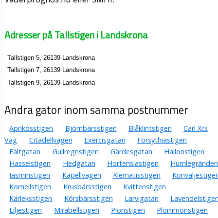
Adresser på Tallstigen i Landskrona
Tallstigen 5, 26139 Landskrona
Tallstigen 7, 26139 Landskrona
Tallstigen 9, 26139 Landskrona
Andra gator inom samma postnummer
Aprikosstigen
Björnbärsstigen
Blåklintstigen
Carl Xi:s
Väg
Citadellvägen
Exercisgatan
Forsythiastigen
Fältgatan
Gullregnstigen
Gärdesgatan
Hallonstigen
Hasselstigen
Hedgatan
Hortensiastigen
Humlegränden
Jasminstigen
Kapellvägen
Klematisstigen
Konvaljestige
Kornellstigen
Krusbärsstigen
Kvittenstigen
Kärleksstigen
Körsbärsstigen
Larvigatan
Lavendelstige
Liljestigen
Mirabellstigen
Pionstigen
Plommonstigen