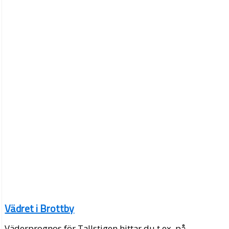
Vädret i Brottby
Väderprognos för Tallstigen hittar du t.ex. på