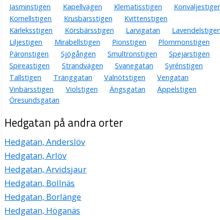
Jasminstigen
Kapellvägen
Klematisstigen
Konvaljestige
Kornellstigen
Krusbärsstigen
Kvittenstigen
Kärleksstigen
Körsbärsstigen
Larvigatan
Lavendelstige
Liljestigen
Mirabellstigen
Pionstigen
Plommonstigen
Päronstigen
Sjögången
Smultronstigen
Spejarstigen
Spireastigen
Strandvägen
Svanegatan
Syrénstigen
Tallstigen
Tränggatan
Valnötstigen
Vengatan
Vinbärsstigen
Violstigen
Ängsgatan
Äppelstigen
Öresundsgatan
Hedgatan på andra orter
Hedgatan, Anderslöv
Hedgatan, Arlöv
Hedgatan, Arvidsjaur
Hedgatan, Bollnäs
Hedgatan, Borlänge
Hedgatan, Höganäs