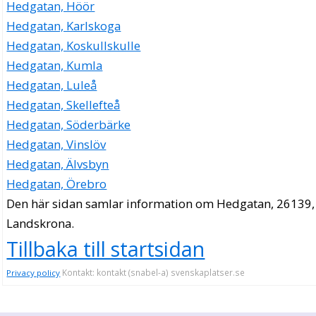
Hedgatan, Höör
Hedgatan, Karlskoga
Hedgatan, Koskullskulle
Hedgatan, Kumla
Hedgatan, Luleå
Hedgatan, Skellefteå
Hedgatan, Söderbärke
Hedgatan, Vinslöv
Hedgatan, Älvsbyn
Hedgatan, Örebro
Den här sidan samlar information om Hedgatan, 26139,
Landskrona.
Tillbaka till startsidan
Kontakt: kontakt (snabel-a) svenskaplatser.se
Privacy policy