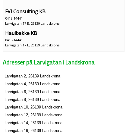
FVI Consulting KB
0418-14441
Larvigatan 17 E, 26139 Landskrona
Haulbakke KB
0418-14441
Larvigatan 17 E, 26139 Landskrona
Royna-Salongen
Adresser på Larvigatan i Landskrona
Royna Olsson Wiberg
0418-10258
Larvigatan 25 B 1003, 26139 Landskrona
Larvigatan 2, 26139 Landskrona
Daniel Jönssons Rygg och Idrottsskademottagning
Larvigatan 4, 26139 Landskrona
Pär Daniel Jönsson
Larvigatan 6, 26139 Landskrona
0418-23509
Larvigatan 8, 26139 Landskrona
Larvigatan 27 A Lgh 1001, 26139 Landskrona
Larvigatan 10, 26139 Landskrona
Lyster - Make-up Styling Hudvård
Larvigatan 12, 26139 Landskrona
Åsa Susanne Paulsson
Larvigatan 14, 26139 Landskrona
0418-17121
Larvigatan 16, 26139 Landskrona
Larvigatan 27 A Lgh 1203, 26139 Landskrona