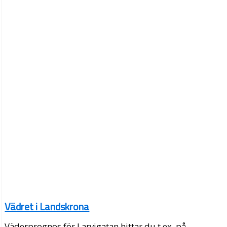
Vädret i Landskrona
Väderprognos för Larvigatan hittar du t.ex. på