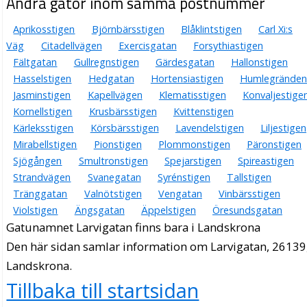
Andra gator inom samma postnummer
Aprikosstigen
Björnbärsstigen
Blåklintstigen
Carl Xi:s
Väg
Citadellvägen
Exercisgatan
Forsythiastigen
Fältgatan
Gullregnstigen
Gärdesgatan
Hallonstigen
Hasselstigen
Hedgatan
Hortensiastigen
Humlegränden
Jasminstigen
Kapellvägen
Klematisstigen
Konvaljestige
Kornellstigen
Krusbärsstigen
Kvittenstigen
Kärleksstigen
Körsbärsstigen
Lavendelstigen
Liljestigen
Mirabellstigen
Pionstigen
Plommonstigen
Päronstigen
Sjögången
Smultronstigen
Spejarstigen
Spireastigen
Strandvägen
Svanegatan
Syrénstigen
Tallstigen
Tränggatan
Valnötstigen
Vengatan
Vinbärsstigen
Violstigen
Ängsgatan
Äppelstigen
Öresundsgatan
Gatunamnet Larvigatan finns bara i Landskrona
Den här sidan samlar information om Larvigatan, 26139
Landskrona.
Tillbaka till startsidan