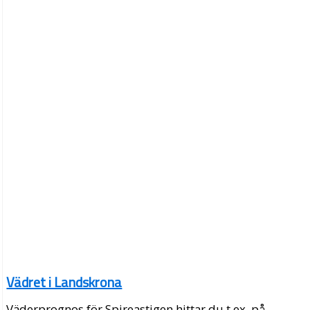
Vädret i Landskrona
Väderprognos för Spireastigen hittar du t.ex. på