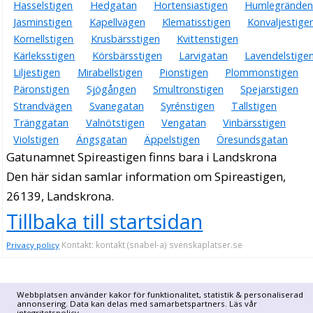
Hasselstigen
Hedgatan
Hortensiastigen
Humlegränden
Jasminstigen
Kapellvägen
Klematisstigen
Konvaljestige
Kornellstigen
Krusbärsstigen
Kvittenstigen
Kärleksstigen
Körsbärsstigen
Larvigatan
Lavendelstige
Liljestigen
Mirabellstigen
Pionstigen
Plommonstigen
Päronstigen
Sjögången
Smultronstigen
Spejarstigen
Strandvägen
Svanegatan
Syrénstigen
Tallstigen
Tränggatan
Valnötstigen
Vengatan
Vinbärsstigen
Violstigen
Ängsgatan
Äppelstigen
Öresundsgatan
Gatunamnet Spireastigen finns bara i Landskrona
Den här sidan samlar information om Spireastigen,
26139, Landskrona.
Tillbaka till startsidan
Kontakt: kontakt (snabel-a) svenskaplatser.se
Privacy policy
Webbplatsen använder kakor för funktionalitet, statistik & personaliserad
annonsering. Data kan delas med samarbetspartners. Läs vår
integritetspolicy
.