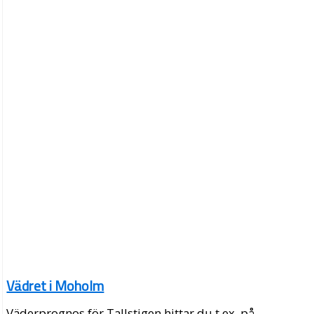
Vädret i Moholm
Väderprognos för Tallstigen hittar du t.ex. på