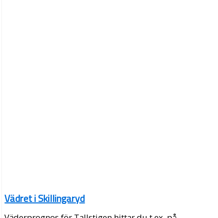
Vädret i Skillingaryd
Väderprognos för Tallstigen hittar du t.ex. på