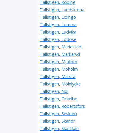
Tallstigen, Köping
Tallstigen, Landskrona
Tallstigen, Lidingö
Tallstigen, Lomma
Tallstigen, Ludvika
Tallstigen, Lödöse
Tallstigen, Mariestad
Tallstigen, Markaryd
Tallstigen, Mjällom
Tallstigen, Moholm
Tallstigen, Märsta
Tallstigen, Mölnlycke
Tallstigen, Nol
Tallstigen, Ockelbo
Tallstigen, Robertsfors
Tallstigen, Seskarö
Tallstigen, Skanör
Tallstigen, Skattkärr