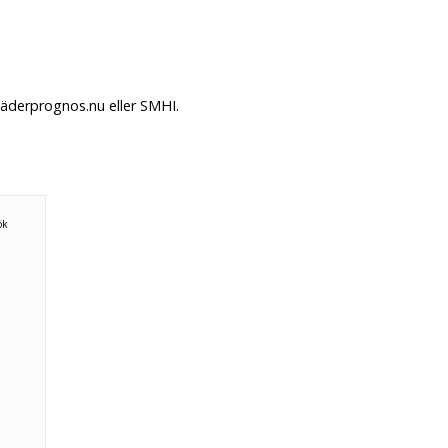
Väderprognos.nu eller SMHI.
ök