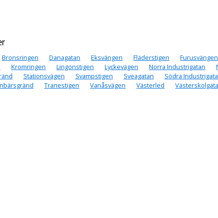
er
Bronsringen
Danagatan
Eksvängen
Fläderstigen
Furusvänge
n
Kromringen
Lingonstigen
Lyckevägen
Norra Industrigatan
ränd
Stationsvägen
Svampstigen
Sveagatan
Södra Industrigat
anbärsgränd
Tranestigen
Vanåsvägen
Västerled
Västerskolgat