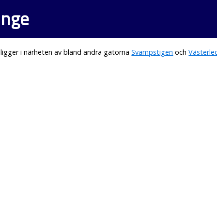
linge
igger i närheten av bland andra gatorna
Svampstigen
och
Västerle