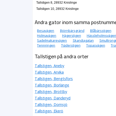
Tallstigen 8, 28932 Knislinge
Tallstigen 10, 28932 Knislinge
Andra gator inom samma postnumm
Besavägen
Björnbärsgränd
Blåbärsstigen
Holmavägen
Hägerstigen
Hässleholmsväge
Sadelmakarevägen
Skandiagatan
Smultrong
Tennringen
Tjäderstigen
Topasvägen
Tr
Tallstigen på andra orter
Tallstigen, Aneby
Tallstigen, Arvika
Tallstigen, Bengtsfors
Tallstigen, Borlänge
Tallstigen, Brottby
Tallstigen, Danderyd
Tallstigen, Domsjö
Tallstigen, Ekerö