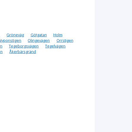
n
Gröneväg
Götgatan
Holm
Nyponstigen
Olingevägen
Orrstigen
an
Tegeborgsvägen
Tegelvägen
an
Åkerbärsgränd