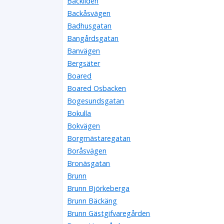
Backliden
Backåsvägen
Badhusgatan
Bangårdsgatan
Banvägen
Bergsäter
Boared
Boared Osbacken
Bogesundsgatan
Bokulla
Bokvägen
Borgmästaregatan
Boråsvägen
Bronäsgatan
Brunn
Brunn Björkeberga
Brunn Bäckäng
Brunn Gästgifvaregården