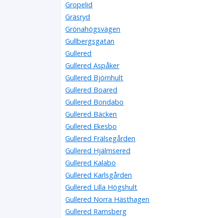
Gropelid
Gräsryd
Grönahögsvägen
Gullbergsgatan
Gullered
Gullered Aspåker
Gullered Björnhult
Gullered Boared
Gullered Bondabo
Gullered Bäcken
Gullered Ekesbo
Gullered Frälsegården
Gullered Hjälmsered
Gullered Kalabo
Gullered Karlsgården
Gullered Lilla Högshult
Gullered Norra Hästhagen
Gullered Ramsberg