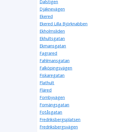
Dalstigen
Djäknevägen
Ekered
Ekered Lilla Björknabben
Ekholmsliden
Ekhultsgatan
Ekmansgatan
Fagrared
Fahlmansgatan
Falköpingsvägen
Fiskaregatan
Flathult
Fläred
Fornbyvägen
Fornängsgatan
Fotåsgatan
Fredriksbergsplatsen
Fredriksbergsvägen