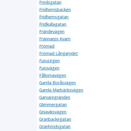
Fredsgatan
Fridhemsbacken
Fridhemsgatan
Fridkullagatan
Frändevägen
Frännarps Kvarn
Frömad
Frömad Långarydet
Furustigen
Furuvägen
Fållornavägen
Gamla Boråsvägen
Gamla Marbäcksvägen
Garvaregränden
Glimmergatan
Gniaviksvägen
Granbackegatan
Granhöjdsgatan