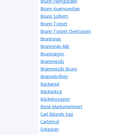
Brunn Hemgården
Brunn Kvarnsvedjan
Brunn Solhem
Brunn Torpet
Brunn Torpet Övertorpet
Brunnsnäs
Brunnsnäs Allé
Brunnvägen
Brämmesås
Brämmesås Brunn
Brännebråten
Bäckared
Bäckaskog
Bäckebovägen
Böne Marbohemmet
Carl Eklunds Väg
Carlshöjd
Dalgatan