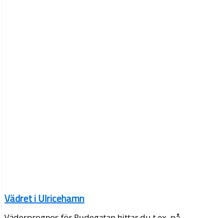
Vädret i Ulricehamn
Väderprognos för Rudegatan hittar du t.ex. på