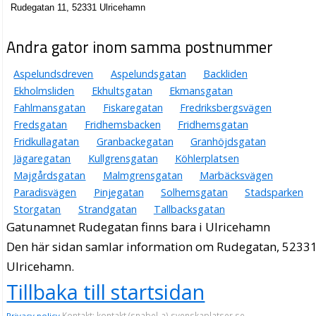
Rudegatan 11, 52331 Ulricehamn
Andra gator inom samma postnummer
Aspelundsdreven
Aspelundsgatan
Backliden
Ekholmsliden
Ekhultsgatan
Ekmansgatan
Fahlmansgatan
Fiskaregatan
Fredriksbergsvägen
Fredsgatan
Fridhemsbacken
Fridhemsgatan
Fridkullagatan
Granbackegatan
Granhöjdsgatan
Jägaregatan
Kullgrensgatan
Köhlerplatsen
Majgårdsgatan
Malmgrensgatan
Marbäcksvägen
Paradisvägen
Pinjegatan
Solhemsgatan
Stadsparken
Storgatan
Strandgatan
Tallbacksgatan
Gatunamnet Rudegatan finns bara i Ulricehamn
Den här sidan samlar information om Rudegatan, 52331
Ulricehamn.
Tillbaka till startsidan
Kontakt: kontakt (snabel-a) svenskaplatser.se
Privacy policy