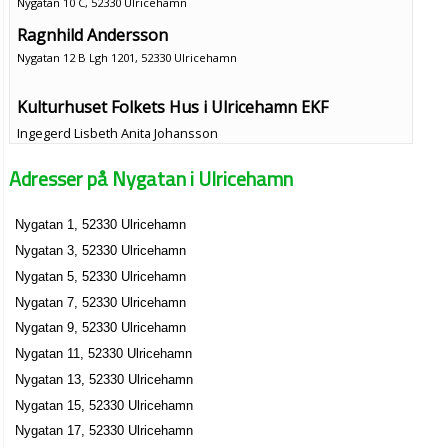
Nygatan 10 C, 52330 Ulricehamn
Ragnhild Andersson
Nygatan 12 B Lgh 1201, 52330 Ulricehamn
Kulturhuset Folkets Hus i Ulricehamn EKF
Ingegerd Lisbeth Anita Johansson
0321-35444
Adresser på Nygatan i Ulricehamn
Nygatan 24, 52330 Ulricehamn
Lo-Facken I Ulricehamn
Nygatan 1, 52330 Ulricehamn
0321-15035
Nygatan 24, 52330 Ulricehamn
Nygatan 3, 52330 Ulricehamn
Timmele Hantverkshus HB
Nygatan 5, 52330 Ulricehamn
Nygatan 26, 52330 Ulricehamn
Nygatan 7, 52330 Ulricehamn
Nygatan 9, 52330 Ulricehamn
Bengt Olander Textil AB
Nygatan 11, 52330 Ulricehamn
Edvard Olander
Nygatan 13, 52330 Ulricehamn
Nygatan 26, 52330 Ulricehamn
Nygatan 15, 52330 Ulricehamn
Nygatan 17, 52330 Ulricehamn
Lars Olander Audit AB