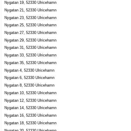
Nygatan 19, 52330 Ulricehamn
Lars Magnus Olander
Nygatan 21, 52330 Ulricehamn
0321-15677
Nygatan 23, 52330 Ulricehamn
Nygatan 26, 52330 Ulricehamn
Nygatan 25, 52330 Ulricehamn
Lars Olander Revision AB
Nygatan 27, 52330 Ulricehamn
Lars Magnus Olander
Nygatan 29, 52330 Ulricehamn
0321-17070
Nygatan 26, 52330 Ulricehamn
Nygatan 31, 52330 Ulricehamn
Ulricehamns Läkarkonsult AB
Nygatan 33, 52330 Ulricehamn
Lena Margareta Matthijs
Nygatan 35, 52330 Ulricehamn
0321-12534
Nygatan 4, 52330 Ulricehamn
Nygatan 26, 52330 Ulricehamn
Nygatan 6, 52330 Ulricehamn
Salong Rose, Lena Mattsson
Nygatan 8, 52330 Ulricehamn
Lena Elisabeth Mattsson
Nygatan 10, 52330 Ulricehamn
0321-41127
Nygatan 12, 52330 Ulricehamn
Nygatan 28, 52330 Ulricehamn
Nygatan 14, 52330 Ulricehamn
Per Segerqvist
Nygatan 16, 52330 Ulricehamn
Nygatan 30, 52330 Ulricehamn
Nygatan 18, 52330 Ulricehamn
Nygatan 20, 52330 Ulricehamn