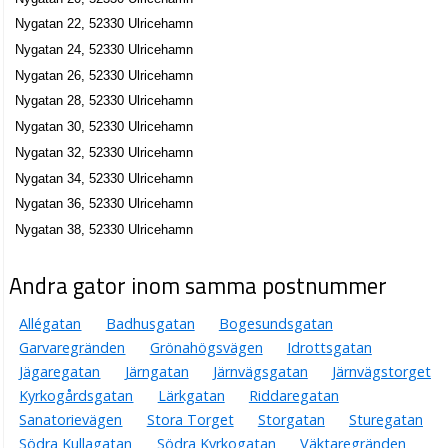
Boutique Tuzzi
Nygatan 22, 52330 Ulricehamn
Tove Tanggaard Hansen
Nygatan 24, 52330 Ulricehamn
0321-14660
Nygatan 32 Lgh 1101, 52330 Ulricehamn
Nygatan 26, 52330 Ulricehamn
Nyberg, Tobias
Nygatan 28, 52330 Ulricehamn
0708-864633
Nygatan 30, 52330 Ulricehamn
Nygatan 32 Lgh 1201, 52330 Ulricehamn
Nygatan 32, 52330 Ulricehamn
Alarp Fastighets AB
Nygatan 34, 52330 Ulricehamn
Arne Torgny Hansson
Nygatan 36, 52330 Ulricehamn
Nygatan 34, 52330 Ulricehamn
Nygatan 38, 52330 Ulricehamn
Alder Fastighets AB
Andra gator inom samma postnummer
Arne Torgny Hansson
Nygatan 34, 52330 Ulricehamn
Allégatan
Badhusgatan
Bogesundsgatan
Garvaregränden
Grönahögsvägen
Idrottsgatan
Fastighets AB Ontano
Jägaregatan
Järngatan
Järnvägsgatan
Järnvägstorget
Kyrkogårdsgatan
Lärkgatan
Riddaregatan
Arne Torgny Hansson
070-5831383
Sanatorievägen
Stora Torget
Storgatan
Sturegatan
Nygatan 34, 52330 Ulricehamn
Södra Kullagatan
Södra Kyrkogatan
Väktaregränden