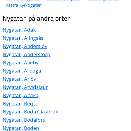
Torgny Hansson Handels AB
Västra Kyrkogatan
Arne Torgny Hansson
Nygatan på andra orter
0321-14133
Nygatan 34, 52330 Ulricehamn
Nygatan, Adak
Cayenne International Consulting HB
Nygatan, Alingsås
Nygatan 35, 52330 Ulricehamn
Nygatan, Anderslöv
Nygatan, Anderstorp
Tyg & Design i Ulricehamn
Nygatan, Aneby
Gun-Britt Margareta Karlsson
0321-10688
Nygatan, Arboga
Nygatan 9 Lgh 1103, 52330 Ulricehamn
Nygatan, Arlöv
Ann-Kristin Sönsterud
Nygatan, Arvidsjaur
Nygatan 9 Lgh 1206, 52330 Ulricehamn
Nygatan, Arvika
Nygatan, Berga
Nygatan, Boda Glasbruk
Nygatan, Bodafors
Nygatan, Boden