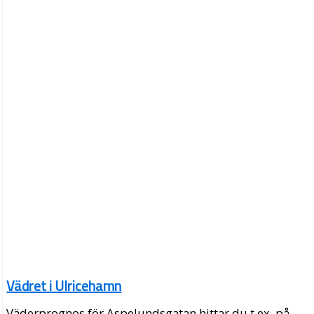
Vädret i Ulricehamn
Väderprognos för Aspelundsgatan hittar du t.ex. på