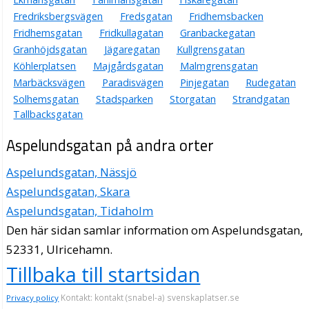
Fredriksbergsvägen
Fredsgatan
Fridhemsbacken
Fridhemsgatan
Fridkullagatan
Granbackegatan
Granhöjdsgatan
Jägaregatan
Kullgrensgatan
Köhlerplatsen
Majgårdsgatan
Malmgrensgatan
Marbäcksvägen
Paradisvägen
Pinjegatan
Rudegatan
Solhemsgatan
Stadsparken
Storgatan
Strandgatan
Tallbacksgatan
Aspelundsgatan på andra orter
Aspelundsgatan, Nässjö
Aspelundsgatan, Skara
Aspelundsgatan, Tidaholm
Den här sidan samlar information om Aspelundsgatan,
52331, Ulricehamn.
Tillbaka till startsidan
Kontakt: kontakt (snabel-a) svenskaplatser.se
Privacy policy