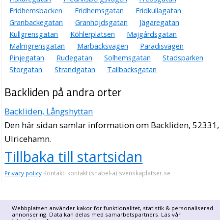
Fridhemsbacken
Fridhemsgatan
Fridkullagatan
Granbackegatan
Granhöjdsgatan
Jägaregatan
Kullgrensgatan
Köhlerplatsen
Majgårdsgatan
Malmgrensgatan
Marbäcksvägen
Paradisvägen
Pinjegatan
Rudegatan
Solhemsgatan
Stadsparken
Storgatan
Strandgatan
Tallbacksgatan
Backliden på andra orter
Backliden, Långshyttan
Den här sidan samlar information om Backliden, 52331,
Ulricehamn.
Tillbaka till startsidan
Kontakt: kontakt (snabel-a) svenskaplatser.se
Privacy policy
Webbplatsen använder kakor för funktionalitet, statistik & personaliserad
annonsering. Data kan delas med samarbetspartners. Läs vår