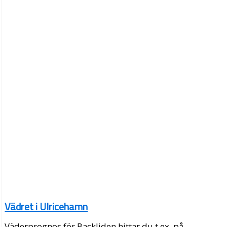
Vädret i Ulricehamn
Väderprognos för Backliden hittar du t.ex. på