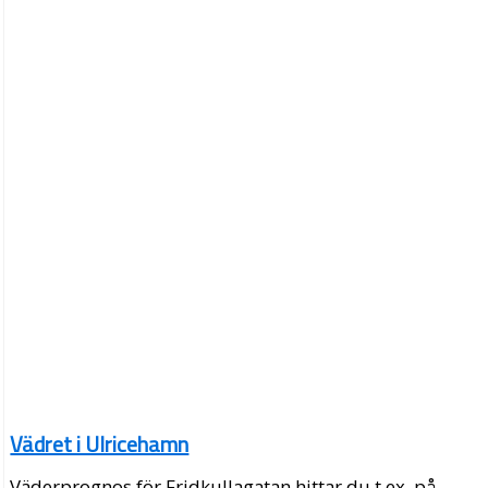
Vädret i Ulricehamn
Väderprognos för Fridkullagatan hittar du t.ex. på