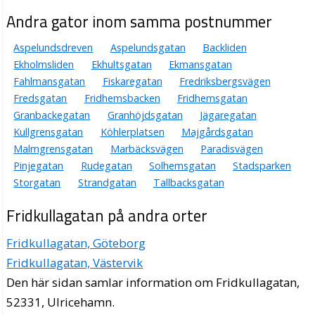
Andra gator inom samma postnummer
Aspelundsdreven
Aspelundsgatan
Backliden
Ekholmsliden
Ekhultsgatan
Ekmansgatan
Fahlmansgatan
Fiskaregatan
Fredriksbergsvägen
Fredsgatan
Fridhemsbacken
Fridhemsgatan
Granbackegatan
Granhöjdsgatan
Jägaregatan
Kullgrensgatan
Köhlerplatsen
Majgårdsgatan
Malmgrensgatan
Marbäcksvägen
Paradisvägen
Pinjegatan
Rudegatan
Solhemsgatan
Stadsparken
Storgatan
Strandgatan
Tallbacksgatan
Fridkullagatan på andra orter
Fridkullagatan, Göteborg
Fridkullagatan, Västervik
Den här sidan samlar information om Fridkullagatan,
52331, Ulricehamn.