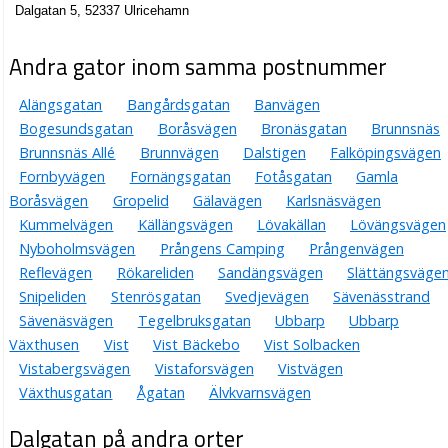
Dalgatan 5, 52337 Ulricehamn
Andra gator inom samma postnummer
Alängsgatan
Bangårdsgatan
Banvägen
Bogesundsgatan
Boråsvägen
Bronäsgatan
Brunnsnäs
Brunnsnäs Allé
Brunnvägen
Dalstigen
Falköpingsvägen
Fornbyvägen
Fornängsgatan
Fotåsgatan
Gamla
Boråsvägen
Gropelid
Gälavägen
Karlsnäsvägen
Kummelvägen
Källängsvägen
Lövakällan
Lövängsvägen
Nyboholmsvägen
Prångens Camping
Prångenvägen
Reflevägen
Rökareliden
Sandängsvägen
Slättängsväge
Snipeliden
Stenrösgatan
Svedjevägen
Sävenässtrand
Sävenäsvägen
Tegelbruksgatan
Ubbarp
Ubbarp
Växthusen
Vist
Vist Bäckebo
Vist Solbacken
Vistabergsvägen
Vistaforsvägen
Vistvägen
Växthusgatan
Ågatan
Älvkvarnsvägen
Dalgatan på andra orter