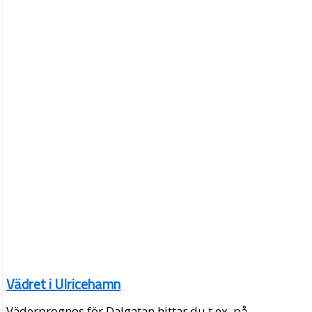
Vädret i Ulricehamn
Väderprognos för Dalgatan hittar du t.ex. på