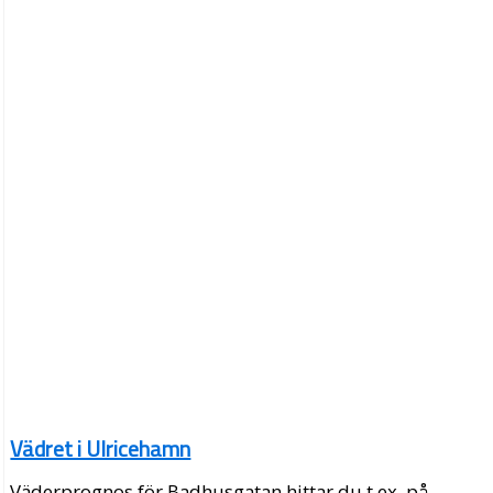
Vädret i Ulricehamn
Väderprognos för Badhusgatan hittar du t.ex. på