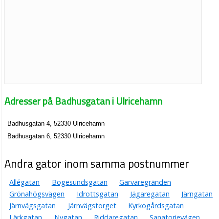
Adresser på Badhusgatan i Ulricehamn
Badhusgatan 4, 52330 Ulricehamn
Badhusgatan 6, 52330 Ulricehamn
Andra gator inom samma postnummer
Allégatan
Bogesundsgatan
Garvaregränden
Grönahögsvägen
Idrottsgatan
Jägaregatan
Järngatan
Järnvägsgatan
Järnvägstorget
Kyrkogårdsgatan
Lärkgatan
Nygatan
Riddaregatan
Sanatorievägen