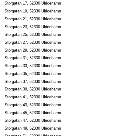
Storgatan 17, 52330 Ulricehamn
Storgatan 14, 52330 Ulricehamn
Storgatan 19, 52330 Ulricehamn
Ateljé Två Gummor KB
Storgatan 21, 52330 Ulricehamn
0321-15670
Storgatan 23, 52330 Ulricehamn
Storgatan 15, 52330 Ulricehamn
Storgatan 25, 52330 Ulricehamn
Nessbro KB
Storgatan 27, 52330 Ulricehamn
Storgatan 15, 52330 Ulricehamn
Storgatan 29, 52330 Ulricehamn
Vår Bod Modegaraget M & B Hallin AB
Storgatan 31, 52330 Ulricehamn
Storgatan 33, 52330 Ulricehamn
Marita Anna Elisabeth Hallin
0321-13410
Storgatan 35, 52330 Ulricehamn
Storgatan 15, 52330 Ulricehamn
Storgatan 37, 52330 Ulricehamn
Marys Salong
Storgatan 39, 52330 Ulricehamn
Siv Hillevi Maria Karlsson
Storgatan 41, 52330 Ulricehamn
0321-10523
Storgatan 43, 52330 Ulricehamn
Storgatan 16, 52330 Ulricehamn
Storgatan 45, 52330 Ulricehamn
busaåkalasa med Li & Lu HB
Storgatan 47, 52330 Ulricehamn
0321-14700
Storgatan 49, 52330 Ulricehamn
Storgatan 16, 52330 Ulricehamn