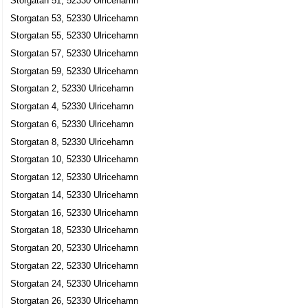
Storgatan 51, 52330 Ulricehamn
Hallins Parfymeri AB
Storgatan 53, 52330 Ulricehamn
Ulrica Marianne Edlund
Storgatan 55, 52330 Ulricehamn
0321-13067
Storgatan 16, 52330 Ulricehamn
Storgatan 57, 52330 Ulricehamn
Storgatan 59, 52330 Ulricehamn
Gunters Brödstuga AB
Storgatan 2, 52330 Ulricehamn
Günter Karl Maria Koerffer
0321-10224
Storgatan 4, 52330 Ulricehamn
Storgatan 17, 52330 Ulricehamn
Storgatan 6, 52330 Ulricehamn
Jacobsons Skor AB
Storgatan 8, 52330 Ulricehamn
Camilla Kristina Sjölin
Storgatan 10, 52330 Ulricehamn
0321-13174
Storgatan 12, 52330 Ulricehamn
Storgatan 17, 52330 Ulricehamn
Storgatan 14, 52330 Ulricehamn
Peraxel Herrmode AB
Storgatan 16, 52330 Ulricehamn
Per Axelsson
Storgatan 18, 52330 Ulricehamn
0321-41388
Storgatan 20, 52330 Ulricehamn
Storgatan 18, 52330 Ulricehamn
Storgatan 22, 52330 Ulricehamn
Proxima Dental AB
Storgatan 24, 52330 Ulricehamn
Lars Anders Wridell
Storgatan 26, 52330 Ulricehamn
0321-10705