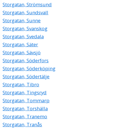
Storgatan, Strömsund
Storgatan, Sundsvall
Storgatan, Sunne
Storgatan, Svanskog
Storgatan, Svedala
Storgatan, Säter
Storgatan, Sävsjö
Storgatan, Söderfors
Storgatan, Söderköping
Storgatan, Södertälje
Storgatan, Tibro
Storgatan, Tingsryd
Storgatan, Tommarp
Storgatan, Torshälla
Storgatan, Tranemo
Storgatan, Tranås