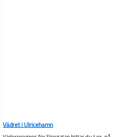
Vädret i Ulricehamn
Väderprognos för Storgatan hittar du t.ex. på