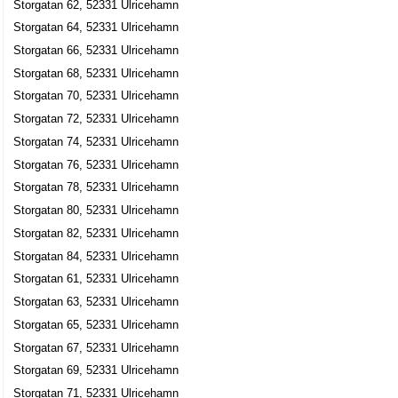
Storgatan 62, 52331 Ulricehamn
0321-13390
Storgatan 22, 52330 Ulricehamn
Storgatan 64, 52331 Ulricehamn
Gård 28 Axona AB
Storgatan 66, 52331 Ulricehamn
Carl Börje Axelsson
Storgatan 68, 52331 Ulricehamn
0321-41549
Storgatan 70, 52331 Ulricehamn
Storgatan 22, 52330 Ulricehamn
Storgatan 72, 52331 Ulricehamn
Jerax International AB
Storgatan 74, 52331 Ulricehamn
Carl Jerker Axelsson
Storgatan 76, 52331 Ulricehamn
035-58125
Storgatan 78, 52331 Ulricehamn
Storgatan 22, 52330 Ulricehamn
Storgatan 80, 52331 Ulricehamn
Ulricehamns Cityförening
Storgatan 82, 52331 Ulricehamn
0321-530993
Storgatan 84, 52331 Ulricehamn
Storgatan 22, 52330 Ulricehamn
Storgatan 61, 52331 Ulricehamn
Monika Holmgren
Storgatan 63, 52331 Ulricehamn
0321-14485
Storgatan 23, 52330 Ulricehamn
Storgatan 65, 52331 Ulricehamn
Ekeskogs Bokhandel AB
Storgatan 67, 52331 Ulricehamn
Storgatan 69, 52331 Ulricehamn
Yvonne Margarete Toll
0321-13125
Storgatan 71, 52331 Ulricehamn