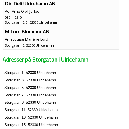
Din Deli Ulricehamn AB
Per Arne Olof Jerlbo
0321-12510
Storgatan 12 B, 52330 Ulricehamn
M Lord Blommor AB
Ann Louise Marléne Lord
Storgatan 13, 52330 Ulricehamn
Adresser på Storgatan i Ulricehamn
Mamselle Blommor AB
Ann Louise Marléne Lord
Storgatan 1, 52330 Ulricehamn
0321-10217
Storgatan 13, 52330 Ulricehamn
Storgatan 3, 52330 Ulricehamn
Familjen Norrlander AB
Storgatan 5, 52330 Ulricehamn
Karin Hanna Norrlander
Storgatan 7, 52330 Ulricehamn
Storgatan 14, 52330 Ulricehamn
Storgatan 9, 52330 Ulricehamn
Storgatan 11, 52330 Ulricehamn
Nilur AB
Storgatan 13, 52330 Ulricehamn
Göran Martin Nilsson
Storgatan 15, 52330 Ulricehamn
0321-10216