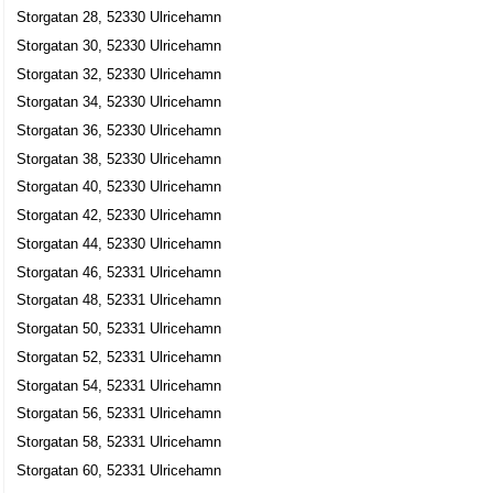
Storgatan 18, 52330 Ulricehamn
Storgatan 28, 52330 Ulricehamn
Storgatan 30, 52330 Ulricehamn
A.D. Molanders Sport & Fritid AB
Storgatan 32, 52330 Ulricehamn
Dan Åke Molander
Storgatan 34, 52330 Ulricehamn
0321-13420
Storgatan 19-21, 52330 Ulricehamn
Storgatan 36, 52330 Ulricehamn
Nybergs Leksaker Barnvagnar AB
Storgatan 38, 52330 Ulricehamn
Hans Olof Nyberg
Storgatan 40, 52330 Ulricehamn
0321-13038
Storgatan 42, 52330 Ulricehamn
Storgatan 19-21, 52330 Ulricehamn
Storgatan 44, 52330 Ulricehamn
Björns Presenter, Konst & Ramar HB
Storgatan 46, 52331 Ulricehamn
0321-10513
Storgatan 48, 52331 Ulricehamn
Storgatan 2, 52330 Ulricehamn
Storgatan 50, 52331 Ulricehamn
For-mat Café & Butik AB
Storgatan 52, 52331 Ulricehamn
Patrik Arne Vitalis Carlsson
Storgatan 54, 52331 Ulricehamn
0321-15100
Storgatan 56, 52331 Ulricehamn
Storgatan 2, 52330 Ulricehamn
Storgatan 58, 52331 Ulricehamn
Lars-Åke Alterbys Åkeri
Storgatan 60, 52331 Ulricehamn
Lars-Åke Ingemar Alterby