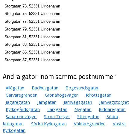
Storgatan 25, 52330 Ulricehamn
Storgatan 73, 52331 Ulricehamn
HB Butik 29
Storgatan 75, 52331 Ulricehamn
0705-871036
Storgatan 77, 52331 Ulricehamn
Storgatan 29, 52330 Ulricehamn
Storgatan 79, 52331 Ulricehamn
Lalle Baker AB
Storgatan 81, 52331 Ulricehamn
Karl Olof Lindgren
Storgatan 83, 52331 Ulricehamn
0321-14798
Storgatan 85, 52331 Ulricehamn
Storgatan 3, 52330 Ulricehamn
Storgatan 87, 52331 Ulricehamn
Carlsson och Lundberg HB
Storgatan 30, 52330 Ulricehamn
Andra gator inom samma postnummer
Ulricehamns Sportfiske AB
Allégatan
Badhusgatan
Bogesundsgatan
Christer Mattias Lundberg
Garvaregränden
Grönahögsvägen
Idrottsgatan
0321-10010
Jägaregatan
Järngatan
Järnvägsgatan
Järnvägstorget
Storgatan 30, 52330 Ulricehamn
Kyrkogårdsgatan
Lärkgatan
Nygatan
Riddaregatan
Cirkus Apan AB
Sanatorievägen
Stora Torget
Sturegatan
Södra
Jan Ingemar Carlsson
Kullagatan
Södra Kyrkogatan
Väktaregränden
Västra
Storgatan 30b, 52330 Ulricehamn
Kyrkogatan