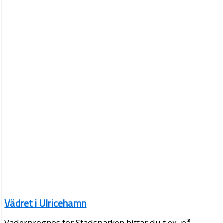
Vädret i Ulricehamn
Väderprognos för Stadsparken hittar du t.ex. på