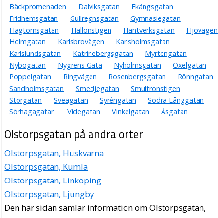
Bäckpromenaden
Dalviksgatan
Ekängsgatan
Fridhemsgatan
Gullregnsgatan
Gymnasiegatan
Hagtornsgatan
Hallonstigen
Hantverksgatan
Hjovägen
Holmgatan
Karlsbrovägen
Karlsholmsgatan
Karlslundsgatan
Katrinebergsgatan
Myrtengatan
Nybogatan
Nygrens Gata
Nyholmsgatan
Oxelgatan
Poppelgatan
Ringvägen
Rosenbergsgatan
Rönngatan
Sandholmsgatan
Smedjegatan
Smultronstigen
Storgatan
Sveagatan
Syréngatan
Södra Långgatan
Sörhagagatan
Videgatan
Vinkelgatan
Åsgatan
Olstorpsgatan på andra orter
Olstorpsgatan, Huskvarna
Olstorpsgatan, Kumla
Olstorpsgatan, Linköping
Olstorpsgatan, Ljungby
Den här sidan samlar information om Olstorpsgatan,