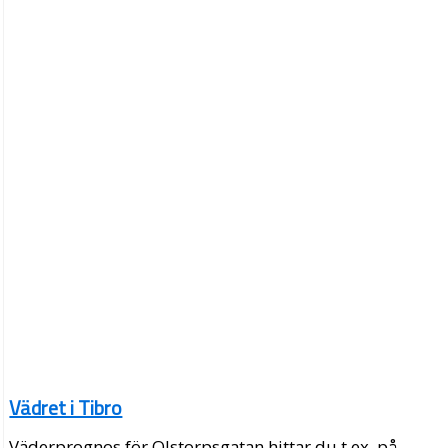
Vädret i Tibro
Väderprognos för Olstorpsgatan hittar du t.ex. på