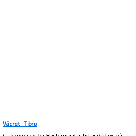
Vädret i Tibro
Väderprognos för Hagtornsgatan hittar du t.ex. på