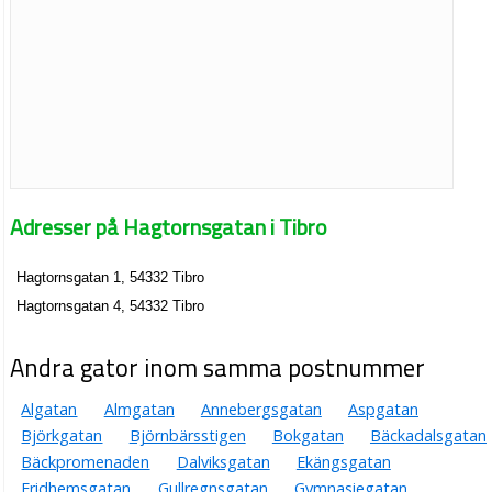
Adresser på Hagtornsgatan i Tibro
Hagtornsgatan 1, 54332 Tibro
Hagtornsgatan 4, 54332 Tibro
Andra gator inom samma postnummer
Algatan
Almgatan
Annebergsgatan
Aspgatan
Björkgatan
Björnbärsstigen
Bokgatan
Bäckadalsgatan
Bäckpromenaden
Dalviksgatan
Ekängsgatan
Fridhemsgatan
Gullregnsgatan
Gymnasiegatan