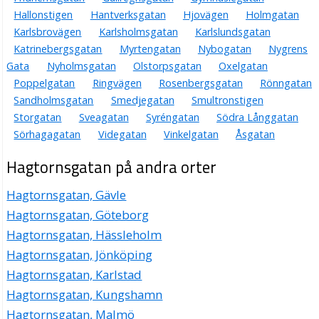
Hallonstigen
Hantverksgatan
Hjovägen
Holmgatan
Karlsbrovägen
Karlsholmsgatan
Karlslundsgatan
Katrinebergsgatan
Myrtengatan
Nybogatan
Nygrens
Gata
Nyholmsgatan
Olstorpsgatan
Oxelgatan
Poppelgatan
Ringvägen
Rosenbergsgatan
Rönngatan
Sandholmsgatan
Smedjegatan
Smultronstigen
Storgatan
Sveagatan
Syréngatan
Södra Långgatan
Sörhagagatan
Videgatan
Vinkelgatan
Åsgatan
Hagtornsgatan på andra orter
Hagtornsgatan, Gävle
Hagtornsgatan, Göteborg
Hagtornsgatan, Hässleholm
Hagtornsgatan, Jönköping
Hagtornsgatan, Karlstad
Hagtornsgatan, Kungshamn
Hagtornsgatan, Malmö