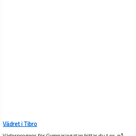
Vädret i Tibro
Väderprognos för Gymnasiegatan hittar du t.ex. på