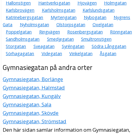
Hallonstigen
Hantverksgatan
Hjovägen
Holmgatan
Karlsbrovägen
Karlsholmsgatan
Karlslundsgatan
Katrinebergsgatan
Myrtengatan
Nybogatan
Nygrens
Gata
Nyholmsgatan
Olstorpsgatan
Oxelgatan
Poppelgatan
Ringvägen
Rosenbergsgatan
Rönngatan
Sandholmsgatan
Smedjegatan
Smultronstigen
Storgatan
Sveagatan
Syréngatan
Södra Långgatan
Sörhagagatan
Videgatan
Vinkelgatan
Åsgatan
Gymnasiegatan på andra orter
Gymnasiegatan, Borlänge
Gymnasiegatan, Halmstad
Gymnasiegatan, Kungälv
Gymnasiegatan, Sala
Gymnasiegatan, Skövde
Gymnasiegatan, Strömstad
Den här sidan samlar information om Gymnasiegatan,