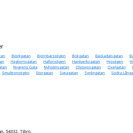
er
tan
Björkgatan
Björnbärsstigen
Bokgatan
Bäckadalsgatan
B
an
Hagtornsgatan
Hallonstigen
Hantverksgatan
Hjovägen
H
atan
Nygrens Gata
Nyholmsgatan
Olstorpsgatan
Oxelgatan
Smultronstigen
Storgatan
Sveagatan
Syréngatan
Södra Lång
n, 54332, Tibro.