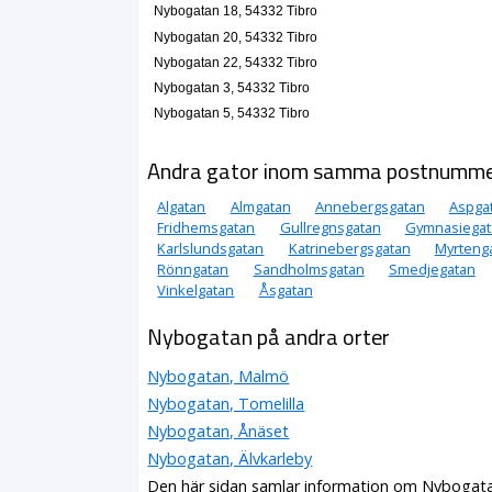
Nybogatan 18, 54332 Tibro
Nybogatan 20, 54332 Tibro
Nybogatan 22, 54332 Tibro
Nybogatan 3, 54332 Tibro
Nybogatan 5, 54332 Tibro
Andra gator inom samma postnumm
Algatan
Almgatan
Annebergsgatan
Aspga
Fridhemsgatan
Gullregnsgatan
Gymnasiegat
Karlslundsgatan
Katrinebergsgatan
Myrteng
Rönngatan
Sandholmsgatan
Smedjegatan
Vinkelgatan
Åsgatan
Nybogatan på andra orter
Nybogatan, Malmö
Nybogatan, Tomelilla
Nybogatan, Ånäset
Nybogatan, Älvkarleby
Den här sidan samlar information om Nybogata