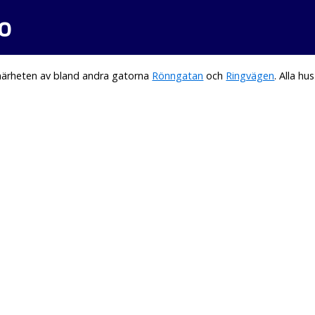
o
 närheten av bland andra gatorna
Rönngatan
och
Ringvägen
. Alla h