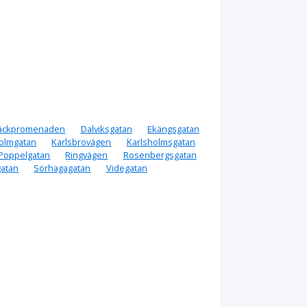
äckpromenaden
Dalviksgatan
Ekängsgatan
olmgatan
Karlsbrovägen
Karlsholmsgatan
Poppelgatan
Ringvägen
Rosenbergsgatan
gatan
Sörhagagatan
Videgatan