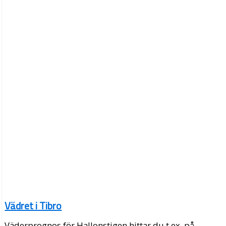
Vädret i Tibro
Väderprognos för Hallonstigen hittar du t.ex. på