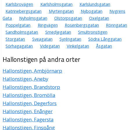
Karlsbrovägen
Karlsholmsgatan
Karlslundsgatan
Katrinebergsgatan
Myrtengatan
Nybogatan
Nygrens
Gata
Nyholmsgatan
Olstorpsgatan
Oxelgatan
Poppelgatan
Ringvägen
Rosenbergsgatan
Rönngatan
Sandholmsgatan
Smedjegatan
Smultronstigen
Storgatan
Sveagatan
Syréngatan
Södra Långgatan
Sörhagagatan
Videgatan
Vinkelgatan
Åsgatan
Hallonstigen på andra orter
Hallonstigen, Ambjörnarp
Hallonstigen, Aneby
Hallonstigen, Brandstorp
Hallonstigen, Bromölla
Hallonstigen, Degerfors
Hallonstigen, Enånger
Hallonstigen, Fagersta
Hallonstigen, Finspång