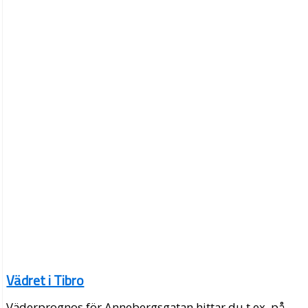
Vädret i Tibro
Väderprognos för Annebergsgatan hittar du t.ex. på