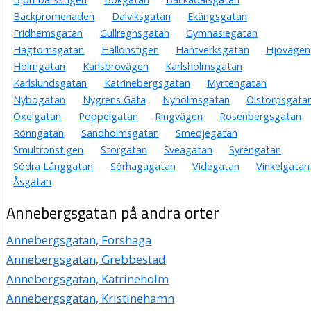
Bäckpromenaden
Dalviksgatan
Ekängsgatan
Fridhemsgatan
Gullregnsgatan
Gymnasiegatan
Hagtornsgatan
Hallonstigen
Hantverksgatan
Hjovägen
Holmgatan
Karlsbrovägen
Karlsholmsgatan
Karlslundsgatan
Katrinebergsgatan
Myrtengatan
Nybogatan
Nygrens Gata
Nyholmsgatan
Olstorpsgata
Oxelgatan
Poppelgatan
Ringvägen
Rosenbergsgatan
Rönngatan
Sandholmsgatan
Smedjegatan
Smultronstigen
Storgatan
Sveagatan
Syréngatan
Södra Långgatan
Sörhagagatan
Videgatan
Vinkelgatan
Åsgatan
Annebergsgatan på andra orter
Annebergsgatan, Forshaga
Annebergsgatan, Grebbestad
Annebergsgatan, Katrineholm
Annebergsgatan, Kristinehamn