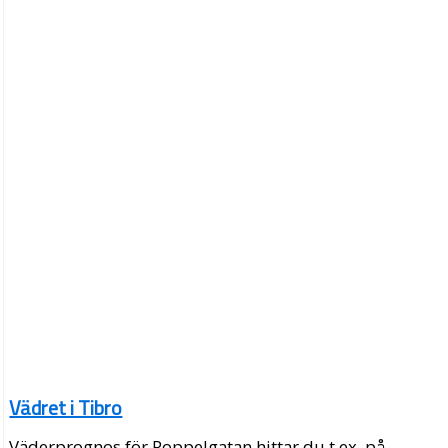
Vädret i Tibro
Väderprognos för Poppelgatan hittar du t.ex. på