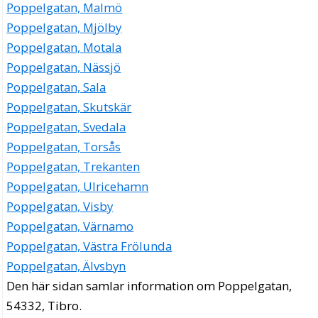
Poppelgatan, Malmö
Poppelgatan, Mjölby
Poppelgatan, Motala
Poppelgatan, Nässjö
Poppelgatan, Sala
Poppelgatan, Skutskär
Poppelgatan, Svedala
Poppelgatan, Torsås
Poppelgatan, Trekanten
Poppelgatan, Ulricehamn
Poppelgatan, Visby
Poppelgatan, Värnamo
Poppelgatan, Västra Frölunda
Poppelgatan, Älvsbyn
Den här sidan samlar information om Poppelgatan,
54332, Tibro.