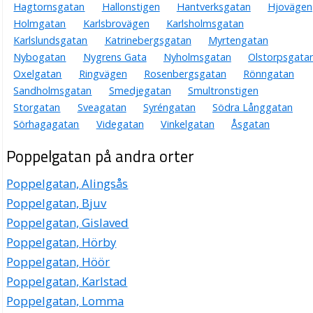
Hagtornsgatan
Hallonstigen
Hantverksgatan
Hjovägen
Holmgatan
Karlsbrovägen
Karlsholmsgatan
Karlslundsgatan
Katrinebergsgatan
Myrtengatan
Nybogatan
Nygrens Gata
Nyholmsgatan
Olstorpsgata
Oxelgatan
Ringvägen
Rosenbergsgatan
Rönngatan
Sandholmsgatan
Smedjegatan
Smultronstigen
Storgatan
Sveagatan
Syréngatan
Södra Långgatan
Sörhagagatan
Videgatan
Vinkelgatan
Åsgatan
Poppelgatan på andra orter
Poppelgatan, Alingsås
Poppelgatan, Bjuv
Poppelgatan, Gislaved
Poppelgatan, Hörby
Poppelgatan, Höör
Poppelgatan, Karlstad
Poppelgatan, Lomma