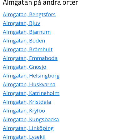
Almgatan på andra orter
Almgatan, Bengtsfors
Almgatan, Bjuv
Almgatan, Bjärnum
Almgatan, Boden
Almgatan, Brämhult
Almgatan, Emmaboda
Almgatan, Gnosjö
Almgatan, Helsingborg
Almgatan, Huskvarna
Almgatan, Katrineholm
Almgatan, Kristdala
Almgatan, Krylbo
Almgatan, Kungsbacka
Almgatan, Linköping
Almgatan, Lysekil