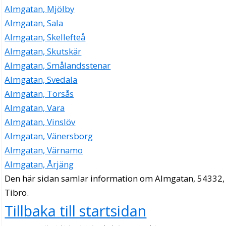
Almgatan, Mjölby
Almgatan, Sala
Almgatan, Skellefteå
Almgatan, Skutskär
Almgatan, Smålandsstenar
Almgatan, Svedala
Almgatan, Torsås
Almgatan, Vara
Almgatan, Vinslöv
Almgatan, Vänersborg
Almgatan, Värnamo
Almgatan, Årjäng
Den här sidan samlar information om Almgatan, 54332,
Tibro.
Tillbaka till startsidan