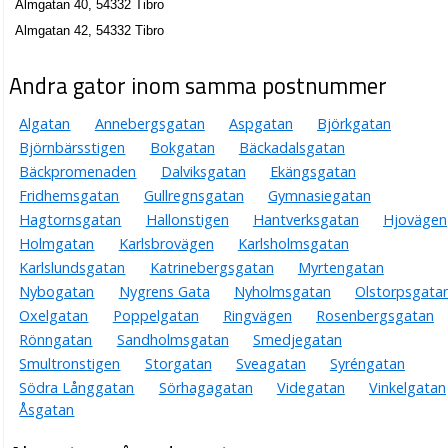
Almgatan 40, 54332 Tibro
Almgatan 42, 54332 Tibro
Andra gator inom samma postnummer
Algatan
Annebergsgatan
Aspgatan
Björkgatan
Björnbärsstigen
Bokgatan
Bäckadalsgatan
Bäckpromenaden
Dalviksgatan
Ekängsgatan
Fridhemsgatan
Gullregnsgatan
Gymnasiegatan
Hagtornsgatan
Hallonstigen
Hantverksgatan
Hjovägen
Holmgatan
Karlsbrovägen
Karlsholmsgatan
Karlslundsgatan
Katrinebergsgatan
Myrtengatan
Nybogatan
Nygrens Gata
Nyholmsgatan
Olstorpsgata
Oxelgatan
Poppelgatan
Ringvägen
Rosenbergsgatan
Rönngatan
Sandholmsgatan
Smedjegatan
Smultronstigen
Storgatan
Sveagatan
Syréngatan
Södra Långgatan
Sörhagagatan
Videgatan
Vinkelgatan
Åsgatan