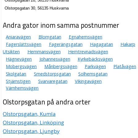
Olstorpsgatan 28, 56135 Huskvarna
Olstorpsgatan 30, 56135 Huskvarna
Andra gator inom samma postnummer
Aniaravägen
Blomgatan
Egnahemsvägen
Fagerslättsvägen
Fagerängsgatan
Hagagatan
Hakarp
Utsikten
Hemmansvägen
Hemtrevnadsvägen
Hägnevägen
Johannesvägen
Kyrkebäcksvägen
Mobergsvägen
Månbergsvägen
Parkvägen
Platåvägen
Skolgatan
Smedstorpsgatan
Solhemsgatan
Stjärnstigen
Svarvaregatan
Vikingavägen
Värnhemsvägen
Olstorpsgatan på andra orter
Olstorpsgatan, Kumla
Olstorpsgatan, Linköping
Olstorpsgatan, Ljungby