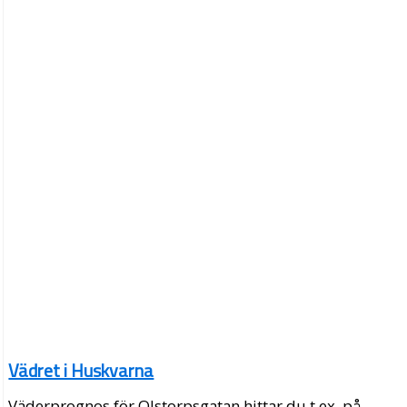
Vädret i Huskvarna
Väderprognos för Olstorpsgatan hittar du t.ex. på