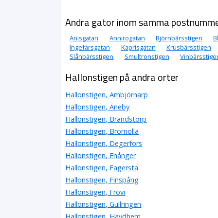
Andra gator inom samma postnumm
Anisgatan
Annirogatan
Björnbärsstigen
B
Ingefärsgatan
Kaprisgatan
Krusbärsstigen
Slånbärsstigen
Smultronstigen
Vinbärsstige
Hallonstigen på andra orter
Hallonstigen, Ambjörnarp
Hallonstigen, Aneby
Hallonstigen, Brandstorp
Hallonstigen, Bromölla
Hallonstigen, Degerfors
Hallonstigen, Enånger
Hallonstigen, Fagersta
Hallonstigen, Finspång
Hallonstigen, Frövi
Hallonstigen, Gullringen
Hallonstigen, Havdhem