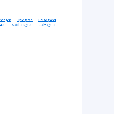
onstigen
Hyllegatan
Hälsogränd
atan
Saffransgatan
Salviagatan