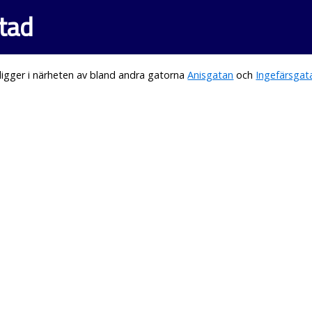
stad
igger i närheten av bland andra gatorna
Anisgatan
och
Ingefärsgat