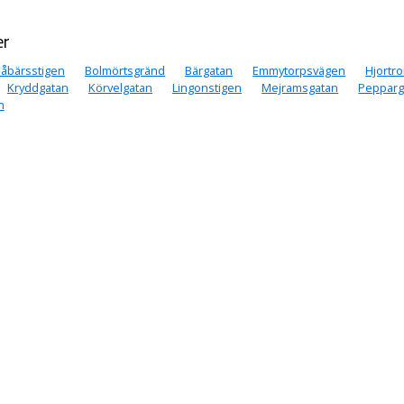
er
låbärsstigen
Bolmörtsgränd
Bärgatan
Emmytorpsvägen
Hjortr
Kryddgatan
Körvelgatan
Lingonstigen
Mejramsgatan
Pepparg
n