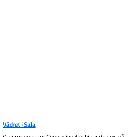
Vädret i Sala
Väderprognos för Gymnasiegatan hittar du t.ex. på