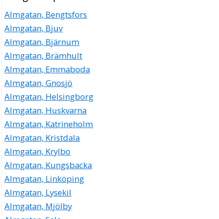
Almgatan, Bengtsfors
Almgatan, Bjuv
Almgatan, Bjärnum
Almgatan, Brämhult
Almgatan, Emmaboda
Almgatan, Gnosjö
Almgatan, Helsingborg
Almgatan, Huskvarna
Almgatan, Katrineholm
Almgatan, Kristdala
Almgatan, Krylbo
Almgatan, Kungsbacka
Almgatan, Linköping
Almgatan, Lysekil
Almgatan, Mjölby