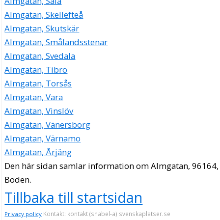
Almgatan, Sala
Almgatan, Skellefteå
Almgatan, Skutskär
Almgatan, Smålandsstenar
Almgatan, Svedala
Almgatan, Tibro
Almgatan, Torsås
Almgatan, Vara
Almgatan, Vinslöv
Almgatan, Vänersborg
Almgatan, Värnamo
Almgatan, Årjäng
Den här sidan samlar information om Almgatan, 96164,
Boden.
Tillbaka till startsidan
Kontakt: kontakt (snabel-a) svenskaplatser.se
Privacy policy