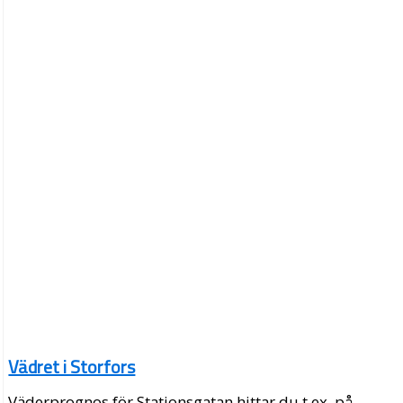
Vädret i Storfors
Väderprognos för Stationsgatan hittar du t.ex. på