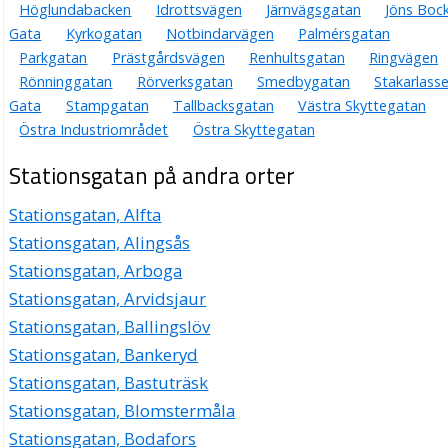
Höglundabacken
Idrottsvägen
Järnvägsgatan
Jöns Boc
Gata
Kyrkogatan
Notbindarvägen
Palmérsgatan
Parkgatan
Prästgårdsvägen
Renhultsgatan
Ringvägen
Rönninggatan
Rörverksgatan
Smedbygatan
Stakarlass
Gata
Stampgatan
Tallbacksgatan
Västra Skyttegatan
Östra Industriområdet
Östra Skyttegatan
Stationsgatan på andra orter
Stationsgatan, Alfta
Stationsgatan, Alingsås
Stationsgatan, Arboga
Stationsgatan, Arvidsjaur
Stationsgatan, Ballingslöv
Stationsgatan, Bankeryd
Stationsgatan, Bastuträsk
Stationsgatan, Blomstermåla
Stationsgatan, Bodafors