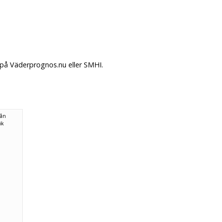
 på Väderprognos.nu eller SMHI.
rån
ök