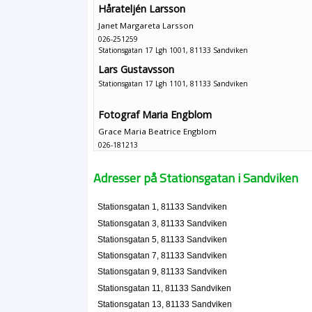
Hårateljén Larsson
Janet Margareta Larsson
026-251259
Stationsgatan 17 Lgh 1001, 81133 Sandviken
Lars Gustavsson
Stationsgatan 17 Lgh 1101, 81133 Sandviken
Fotograf Maria Engblom
Grace Maria Beatrice Engblom
026-181213
Stationsgatan 17 Lgh 1102, 81133 Sandviken
Core Rehab Nordlöw AB
Adresser på Stationsgatan i Sandviken
Peter Nordlöw
026-102034
Stationsgatan 1, 81133 Sandviken
Stationsgatan 20, 81133 Sandviken
Stationsgatan 3, 81133 Sandviken
Stationsgatans tandvård AB
Stationsgatan 5, 81133 Sandviken
Ingrid Margareta Persson
Stationsgatan 7, 81133 Sandviken
026-290000
Stationsgatan 9, 81133 Sandviken
Stationsgatan 4, 81133 Sandviken
Stationsgatan 11, 81133 Sandviken
Uppmans Massage & Friskvård HB
Stationsgatan 13, 81133 Sandviken