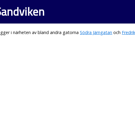
 Sandviken
igger i närheten av bland andra gatorna
Södra Järngatan
och
Fredri