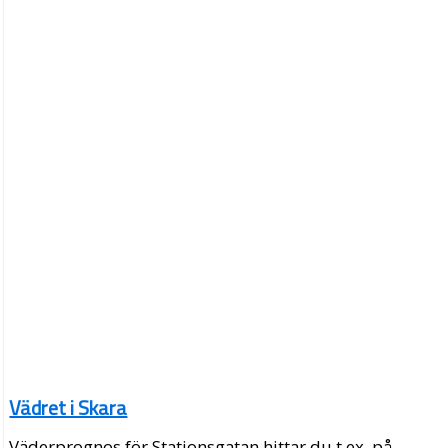
Vädret i Skara
Väderprognos för Stationsgatan hittar du t.ex. på