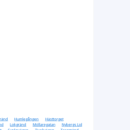
ränd
Humlegången
Hästtorget
änd
Lokgränd
Möllaregatan
Nybergs Lid
t
Syrénvägen
Tivolivägen
Torggränd