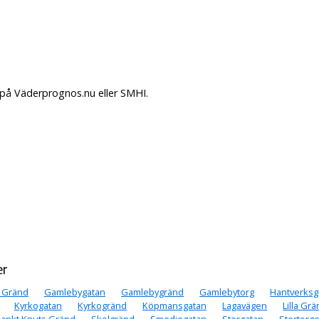
 på Väderprognos.nu eller SMHI.
er
 Gränd
Gamlebygatan
Gamlebygränd
Gamlebytorg
Hantverksg
Kyrkogatan
Kyrkogränd
Köpmansgatan
Lagavägen
Lilla Gr
ankt Knuts Gränd
Skolgränd
Smedjegatan
Storgatan
Stortorge