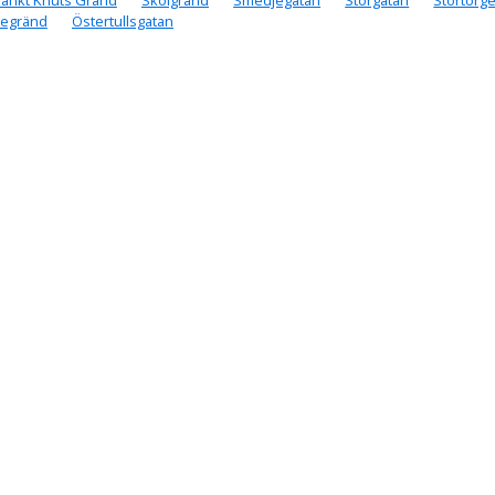
regränd
Östertullsgatan