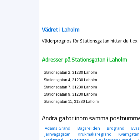
Vädret i Laholm
Väderprognos för Stationsgatan hittar du t.ex.
Adresser på Stationsgatan i Laholm
Stationsgatan 2, 31230 Laholm
Stationsgatan 4, 31230 Laholm
Stationsgatan 7, 31230 Laholm
Stationsgatan 9, 31230 Laholm
Stationsgatan 11, 31230 Laholm
Andra gator inom samma postnumm
Adams Gränd
Bagareliden
Brogränd
Evas
Järnvägsgatan
Krukmakaregränd
Kvarngatan
Pärlgränd
Ryssgatan
S:t Clemens Gränd
S